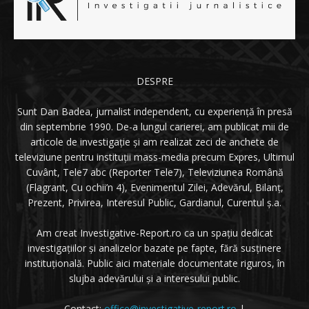
DESPRE
Sunt Dan Badea, jurnalist independent, cu experiență în presă
din septembrie 1990. De-a lungul carierei, am publicat mii de
articole de investigație și am realizat zeci de anchete de
televiziune pentru instituții mass-media precum Expres, Ultimul
Cuvânt, Tele7 abc (Reporter Tele7), Televiziunea Română
(Flagrant, Cu ochii’n 4), Evenimentul Zilei, Adevărul, Bilanț,
Prezent, Privirea, Interesul Public, Gardianul, Curentul ș.a.
Am creat Investigative-Report.ro ca un spațiu dedicat
investigațiilor și analizelor bazate pe fapte, fără susținere
instituțională. Public aici materiale documentate riguros, în
slujba adevărului și a interesului public.
Contact:
office@investigative-report.ro
|