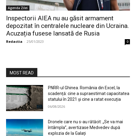
Agenda Zilei
Inspectorii AIEA nu au găsit armament
depozitat în centralele nucleare din Ucraina.
Acuzația fusese lansată de Rusia
Redactia
-
25/01/2023
0
MOST READ
PNRR-ul Ghinea. România din Excel, la
scadență: cine a supraestimat capacitatea
statului în 2021 și cine a ratat execuția
06/08/2026
Dronele care nu s-au rătăcit: „Se va mai
întâmpla”, avertizase Medvedev după
explozia de la Galați