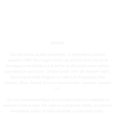
DESPRE
Sunt Dan Badea, jurnalist independent, cu experiență în presă din
septembrie 1990. De-a lungul carierei, am publicat mii de articole de
investigație și am realizat zeci de anchete de televiziune pentru instituții
mass-media precum Expres, Ultimul Cuvânt, Tele7 abc (Reporter Tele7),
Televiziunea Română (Flagrant, Cu ochii’n 4), Evenimentul Zilei,
Adevărul, Bilanț, Prezent, Privirea, Interesul Public, Gardianul, Curentul
ș.a.
Am creat Investigative-Report.ro ca un spațiu dedicat investigațiilor și
analizelor bazate pe fapte, fără susținere instituțională. Public aici materiale
documentate riguros, în slujba adevărului și a interesului public.