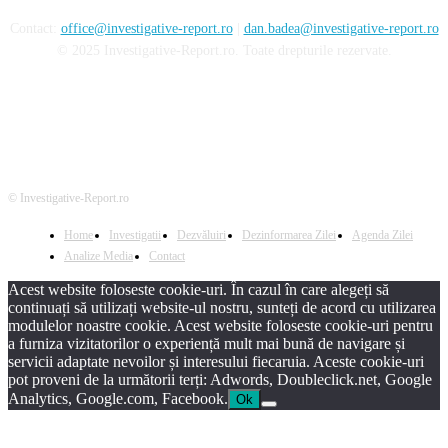
Contact:
office@investigative-report.ro
|
dan.badea@investigative-report.ro
© 2025 Investigative-Report.ro. Toate drepturile rezervate.
© Investigative-Report.ro
Home
Investigatii
Dezvăluiri
Dezinformarea Zilei
Agenda Zilei
Analize Media
Contact
Acest website foloseste cookie-uri. În cazul în care alegeți să
continuați să utilizați website-ul nostru, sunteți de acord cu utilizarea
modulelor noastre cookie. Acest website foloseste cookie-uri pentru
a furniza vizitatorilor o experiență mult mai bună de navigare și
servicii adaptate nevoilor și interesului fiecaruia. Aceste cookie-uri
pot proveni de la următorii terți: Adwords, Doubleclick.net, Google
Analytics, Google.com, Facebook.
Ok