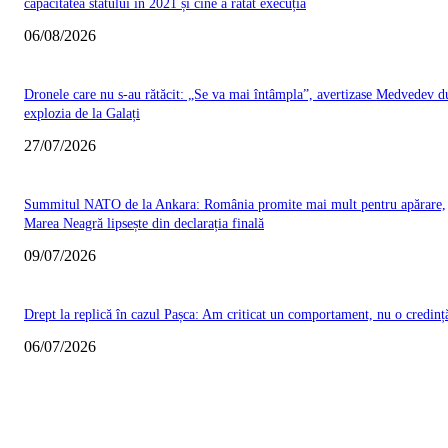
capacitatea statului în 2021 și cine a ratat execuția
06/08/2026
Dronele care nu s-au rătăcit: „Se va mai întâmpla”, avertizase Medvedev d
explozia de la Galați
27/07/2026
Summitul NATO de la Ankara: România promite mai mult pentru apărare,
Marea Neagră lipsește din declarația finală
09/07/2026
Drept la replică în cazul Pașca: Am criticat un comportament, nu o credinț
06/07/2026