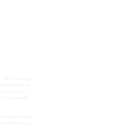
e 1990. De-a lungul
chete de televiziune
Reporter Tele7),
, Bilanț, Prezent,
elor bazate pe fapte,
ujba adevărului și a