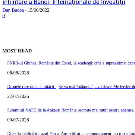
înfiinţare a Băncii Internaţionale de Investiţii
Dan Badea
-
15/06/2022
0
MOST READ
PNRR-ul Ghinea. România din Excel, la scadență: cine a supraestimat capacit
06/08/2026
Dronele care nu s-au rătăcit: „Se va mai întâmpla”, avertizase Medvedev du
27/07/2026
Summitul NATO de la Ankara: România promite mai mult pentru apărare, Ma
09/07/2026
Drept la replică în cazul Pașca: Am criticat un comportament, nu o credinț