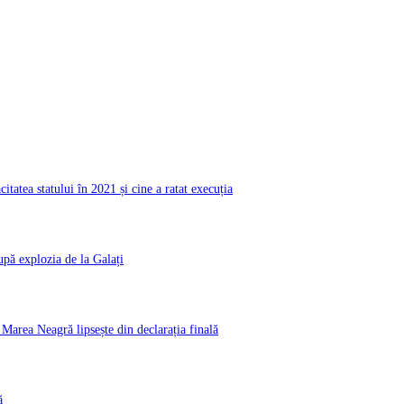
atea statului în 2021 și cine a ratat execuția
pă explozia de la Galați
rea Neagră lipsește din declarația finală
ă