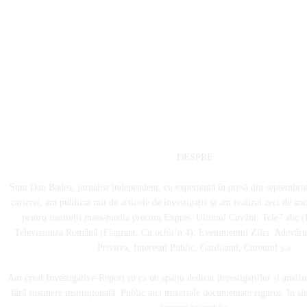
DESPRE
Sunt Dan Badea, jurnalist independent, cu experiență în presă din septembri
carierei, am publicat mii de articole de investigație și am realizat zeci de an
pentru instituții mass-media precum Expres, Ultimul Cuvânt, Tele7 abc (
Televiziunea Română (Flagrant, Cu ochii’n 4), Evenimentul Zilei, Adevărul
Privirea, Interesul Public, Gardianul, Curentul ș.a.
Am creat Investigative-Report.ro ca un spațiu dedicat investigațiilor și analiz
fără susținere instituțională. Public aici materiale documentate riguros, în sl