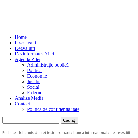
Home
Investigatii
Dezvăluiri
Dezinformarea Zilei
Agenda Zilei
Administrație publică
Politică
Economie
Justiție
Social
Externe
Analize Media
Contact
Politică de confidențialitate
Etichete
Iohannis decret iesire romania banca internationala de investitii