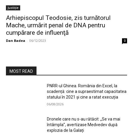
Justiție
Arhiepiscopul Teodosie, zis turnătorul
Mache, urmărit penal de DNA pentru
cumpărare de influenţă
Dan Badea
-
06/12/2023
0
MOST READ
PNRR-ul Ghinea. România din Excel, la
scadență: cine a supraestimat capacitatea
statului în 2021 și cine a ratat execuția
06/08/2026
Dronele care nu s-au rătăcit: „Se va mai
întâmpla”, avertizase Medvedev după
explozia de la Galați