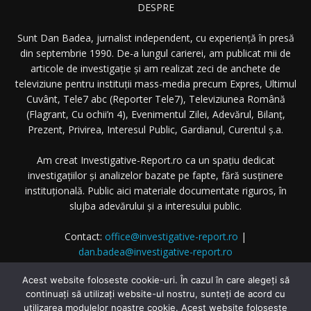
DESPRE
Sunt Dan Badea, jurnalist independent, cu experiență în presă
din septembrie 1990. De-a lungul carierei, am publicat mii de
articole de investigație și am realizat zeci de anchete de
televiziune pentru instituții mass-media precum Expres, Ultimul
Cuvânt, Tele7 abc (Reporter Tele7), Televiziunea Română
(Flagrant, Cu ochii’n 4), Evenimentul Zilei, Adevărul, Bilanț,
Prezent, Privirea, Interesul Public, Gardianul, Curentul ș.a.
Am creat Investigative-Report.ro ca un spațiu dedicat
investigațiilor și analizelor bazate pe fapte, fără susținere
instituțională. Public aici materiale documentate riguros, în
slujba adevărului și a interesului public.
Contact:
office@investigative-report.ro
|
dan.badea@investigative-report.ro
© 2025 Investigative-Report.ro. Toate drepturile rezervate.
Acest website foloseste cookie-uri. În cazul în care alegeți să
continuați să utilizați website-ul nostru, sunteți de acord cu
utilizarea modulelor noastre cookie. Acest website foloseste