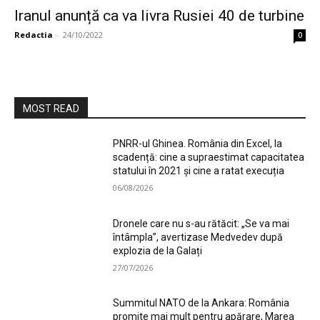
Iranul anunță ca va livra Rusiei 40 de turbine
Redactia
-
24/10/2022
0
MOST READ
PNRR-ul Ghinea. România din Excel, la
scadență: cine a supraestimat capacitatea
statului în 2021 și cine a ratat execuția
06/08/2026
Dronele care nu s-au rătăcit: „Se va mai
întâmpla”, avertizase Medvedev după
explozia de la Galați
27/07/2026
Summitul NATO de la Ankara: România
promite mai mult pentru apărare, Marea