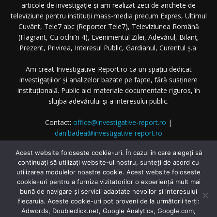
articole de investigație și am realizat zeci de anchete de
televiziune pentru instituții mass-media precum Expres, Ultimul
Cuvânt, Tele7 abc (Reporter Tele7), Televiziunea Română
(Flagrant, Cu ochii’n 4), Evenimentul Zilei, Adevărul, Bilanț,
Prezent, Privirea, Interesul Public, Gardianul, Curentul ș.a.
Am creat Investigative-Report.ro ca un spațiu dedicat
investigațiilor și analizelor bazate pe fapte, fără susținere
instituțională. Public aici materiale documentate riguros, în
slujba adevărului și a interesului public.
Contact:
office@investigative-report.ro
|
dan.badea@investigative-report.ro
© 2025 Investigative-Report.ro. Toate drepturile rezervate.
Acest website foloseste cookie-uri. În cazul în care alegeți să
continuați să utilizați website-ul nostru, sunteți de acord cu
utilizarea modulelor noastre cookie. Acest website foloseste
cookie-uri pentru a furniza vizitatorilor o experiență mult mai
bună de navigare și servicii adaptate nevoilor și interesului
fiecaruia. Aceste cookie-uri pot proveni de la următorii terți:
© Investigative-Report.ro
Adwords, Doubleclick.net, Google Analytics, Google.com,