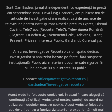
Sunt Dan Badea, jurnalist independent, cu experiență în presă
din septembrie 1990. De-a lungul carierei, am publicat mii de
articole de investigație și am realizat zeci de anchete de
televiziune pentru instituții mass-media precum Expres, Ultimul
Cuvânt, Tele7 abc (Reporter Tele7), Televiziunea Română
(Flagrant, Cu ochii’n 4), Evenimentul Zilei, Adevărul, Bilanț,
Prezent, Privirea, Interesul Public, Gardianul, Curentul ș.a.
Am creat Investigative-Report.ro ca un spațiu dedicat
investigațiilor și analizelor bazate pe fapte, fără susținere
instituțională. Public aici materiale documentate riguros, în
slujba adevărului și a interesului public.
Contact:
office@investigative-report.ro
|
dan.badea@investigative-report.ro
© 2025 Investigative-Report.ro. Toate drepturile rezervate.
Acest website foloseste cookie-uri. În cazul în care alegeți să
continuați să utilizați website-ul nostru, sunteți de acord cu
utilizarea modulelor noastre cookie. Acest website foloseste
cookie-uri pentru a furniza vizitatorilor o experiență mult mai