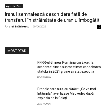
Agenda Zilei
Iranul semnalează deschidere față de
transferul în străinătate de uraniu îmbogățit
Andrei Enăchescu
-
29/06/2025
0
MOST READ
PNRR-ul Ghinea. România din Excel, la
scadență: cine a supraestimat capacitatea
statului în 2021 și cine a ratat execuția
06/08/2026
Dronele care nu s-au rătăcit: „Se va mai
întâmpla”, avertizase Medvedev după
explozia de la Galați
27/07/2026