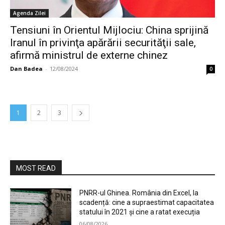
Agenda Zilei
Tensiuni în Orientul Mijlociu: China sprijină
Iranul în privinţa apărării securităţii sale,
afirmă ministrul de externe chinez
Dan Badea
-
12/08/2024
0
1
2
3
MOST READ
PNRR-ul Ghinea. România din Excel, la
scadență: cine a supraestimat capacitatea
statului în 2021 și cine a ratat execuția
06/08/2026