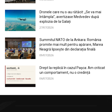
Dronele care nu s-au rătăcit: „Se va mai
întâmpla”, avertizase Medvedev după
explozia de la Galați
27/07/2026
Summitul NATO de la Ankara: România
promite mai mult pentru apărare, Marea
Neagră lipsește din declarația finală
09/07/2026
Drept la replică în cazul Pașca: Am criticat
un comportament, nu o credință
06/07/2026