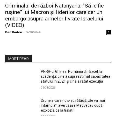
Criminalul de război Natanyahu: ”Să le fie
ruşine” lui Macron şi liderilor care cer un
embargo asupra armelor livrate Israelului
(VIDEO)
Dan Badea
-
06/10/2024
1
MOST READ
PNRR-ul Ghinea. România din Excel, la
scadență: cine a supraestimat capacitatea
statului în 2021 și cine a ratat execuția
06/08/2026
Dronele care nu s-au rătăcit: „Se va mai
întâmpla”, avertizase Medvedev după
explozia de la Galați