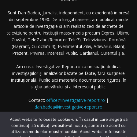
Sunt Dan Badea, jurnalist independent, cu experiență în presă
din septembrie 1990. De-a lungul carierei, am publicat mii de
articole de investigație și am realizat zeci de anchete de
televiziune pentru instituții mass-media precum Expres, Ultimul
Cuvânt, Tele7 abc (Reporter Tele7), Televiziunea Română
(Flagrant, Cu ochii’n 4), Evenimentul Zilei, Adevărul, Bilanț,
Prezent, Privirea, Interesul Public, Gardianul, Curentul ș.a.
Am creat Investigative-Report.ro ca un spațiu dedicat
investigațiilor și analizelor bazate pe fapte, fără susținere
instituțională. Public aici materiale documentate riguros, în
slujba adevărului și a interesului public.
Contact:
office@investigative-report.ro
|
dan.badea@investigative-report.ro
© 2025 Investigative-Report.ro. Toate drepturile rezervate.
Acest website foloseste cookie-uri. În cazul în care alegeți să
continuați să utilizați website-ul nostru, sunteți de acord cu
utilizarea modulelor noastre cookie. Acest website foloseste