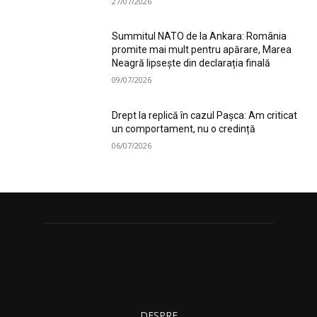
27/07/2026
Summitul NATO de la Ankara: România
promite mai mult pentru apărare, Marea
Neagră lipsește din declarația finală
09/07/2026
Drept la replică în cazul Pașca: Am criticat
un comportament, nu o credință
06/07/2026
DESPRE