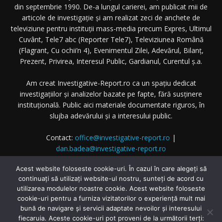
din septembrie 1990. De-a lungul carierei, am publicat mii de
articole de investigație și am realizat zeci de anchete de
televiziune pentru instituții mass-media precum Expres, Ultimul
Cuvânt, Tele7 abc (Reporter Tele7), Televiziunea Română
(Flagrant, Cu ochii’n 4), Evenimentul Zilei, Adevărul, Bilanț,
Prezent, Privirea, Interesul Public, Gardianul, Curentul ș.a.
Am creat Investigative-Report.ro ca un spațiu dedicat
investigațiilor și analizelor bazate pe fapte, fără susținere
instituțională. Public aici materiale documentate riguros, în
slujba adevărului și a interesului public.
Contact:
office@investigative-report.ro
|
dan.badea@investigative-report.ro
© 2025 Investigative-Report.ro. Toate drepturile rezervate.
Acest website foloseste cookie-uri. În cazul în care alegeți să
continuați să utilizați website-ul nostru, sunteți de acord cu
utilizarea modulelor noastre cookie. Acest website foloseste
cookie-uri pentru a furniza vizitatorilor o experiență mult mai
bună de navigare și servicii adaptate nevoilor și interesului
fiecaruia. Aceste cookie-uri pot proveni de la următorii terți: