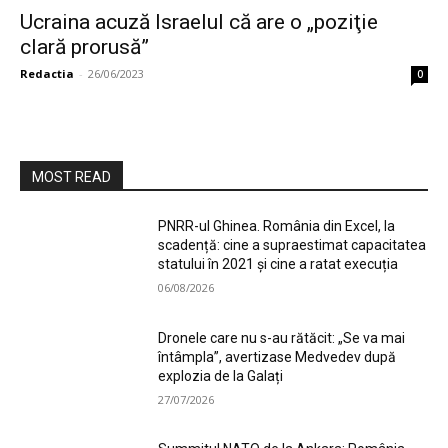
Ucraina acuză Israelul că are o „poziţie
clară prorusă”
Redactia
-
26/06/2023
0
MOST READ
PNRR-ul Ghinea. România din Excel, la
scadență: cine a supraestimat capacitatea
statului în 2021 și cine a ratat execuția
06/08/2026
Dronele care nu s-au rătăcit: „Se va mai
întâmpla”, avertizase Medvedev după
explozia de la Galați
27/07/2026