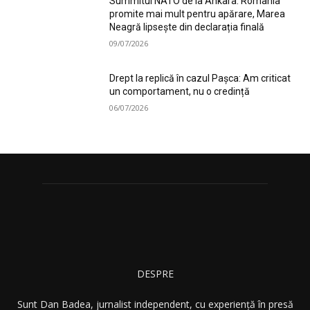
Summitul NATO de la Ankara: România
promite mai mult pentru apărare, Marea
Neagră lipsește din declarația finală
09/07/2026
Drept la replică în cazul Pașca: Am criticat
un comportament, nu o credință
06/07/2026
DESPRE
Sunt Dan Badea, jurnalist independent, cu experiență în presă