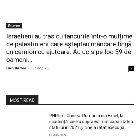
Externe
Israelieni au tras cu tancurile într-o mulțime
de palestinieni care așteptau mâncare lîngă
un camion cu ajutoare. Au ucis pe loc 59 de
oameni...
Dan Badea
-
18/06/2025
2
MOST READ
PNRR-ul Ghinea. România din Excel, la
scadență: cine a supraestimat capacitatea
statului în 2021 și cine a ratat execuția
06/08/2026