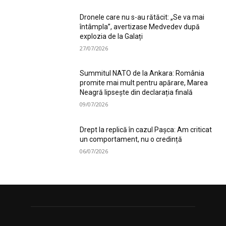
Dronele care nu s-au rătăcit: „Se va mai
întâmpla”, avertizase Medvedev după
explozia de la Galați
27/07/2026
Summitul NATO de la Ankara: România
promite mai mult pentru apărare, Marea
Neagră lipsește din declarația finală
09/07/2026
Drept la replică în cazul Pașca: Am criticat
un comportament, nu o credință
06/07/2026