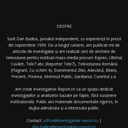
DESPRE
Sunt Dan Badea, jurnalist independent, cu experiență în presă
din septembrie 1990. De-a lungul carierei, am publicat mii de
articole de investigație și am realizat zeci de anchete de
televiziune pentru instituții mass-media precum Expres, Ultimul
Cuvânt, Tele7 abc (Reporter Tele7), Televiziunea Română
(Flagrant, Cu ochii’n 4), Evenimentul Zilei, Adevărul, Bilanț,
Prezent, Privirea, Interesul Public, Gardianul, Curentul ș.a.
Am creat Investigative-Report.ro ca un spațiu dedicat
investigațiilor și analizelor bazate pe fapte, fără susținere
instituțională. Public aici materiale documentate riguros, în
slujba adevărului și a interesului public.
Contact:
office@investigative-report.ro
|
dan.badea@investigative-report.ro