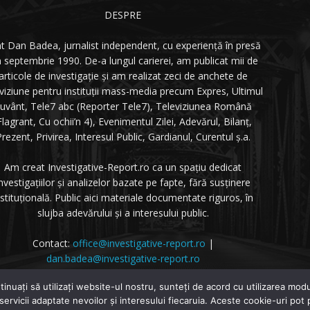
DESPRE
t Dan Badea, jurnalist independent, cu experiență în presă
n septembrie 1990. De-a lungul carierei, am publicat mii de
articole de investigație și am realizat zeci de anchete de
eviziune pentru instituții mass-media precum Expres, Ultimul
uvânt, Tele7 abc (Reporter Tele7), Televiziunea Română
Flagrant, Cu ochii’n 4), Evenimentul Zilei, Adevărul, Bilanț,
rezent, Privirea, Interesul Public, Gardianul, Curentul ș.a.
Am creat Investigative-Report.ro ca un spațiu dedicat
nvestigațiilor și analizelor bazate pe fapte, fără susținere
nstituțională. Public aici materiale documentate riguros, în
slujba adevărului și a interesului public.
Contact:
office@investigative-report.ro
|
dan.badea@investigative-report.ro
 2025 Investigative-Report.ro. Toate drepturile rezervate.
tinuați să utilizați website-ul nostru, sunteți de acord cu utilizarea m
 servicii adaptate nevoilor și interesului fiecaruia. Aceste cookie-uri pot