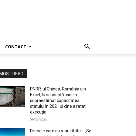
CONTACT
MOST READ
PNRR-ul Ghinea. România din
Excel, la scadență: cine a
supraestimat capacitatea
statului în 2021 și cine a ratat
execuția
06/08/2026
Dronele care nu s-au rătăcit: „Se