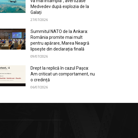
va mai întâmpla”, avertizase
Medvedev după explozia de la
Galați
27/07/2026
Summitul NATO de la Ankara:
România promite mai mult
pentru apărare, Marea Neagră
lipsește din declarația finală
09/07/2026
Drept la replică în cazul Pașca:
Am criticat un comportament, nu
o credință
06/07/2026