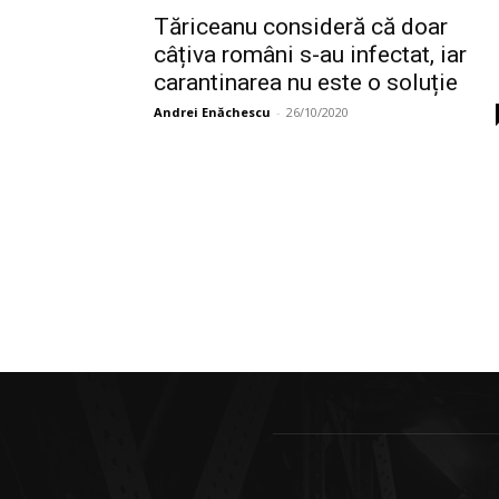
Tăriceanu consideră că doar
câțiva români s-au infectat, iar
carantinarea nu este o soluție
Andrei Enăchescu
-
26/10/2020