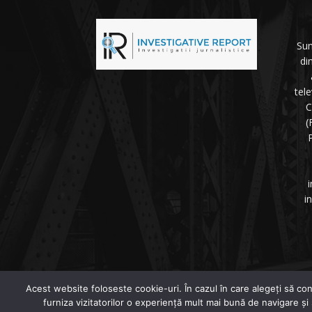
Sun
di
tel
C
(
P
i
i
©
Acest website foloseste cookie-uri. În cazul în care alegeți să con
furniza vizitatorilor o experiență mult mai bună de navigare și