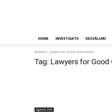
HOME
INVESTIGATII
DEZVĂLUIRI
Etichete
Lawyers for Good Government
Tag:
Lawyers for Good
Agenda Zilei