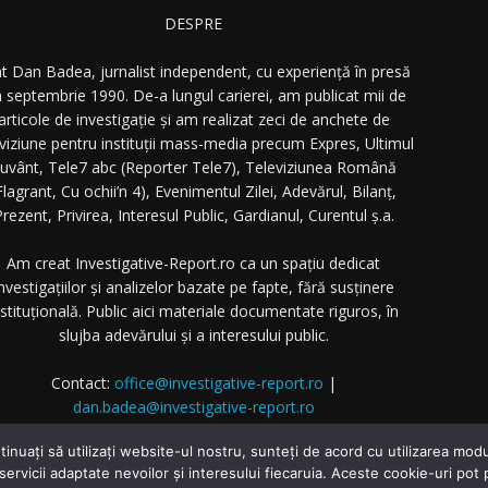
DESPRE
t Dan Badea, jurnalist independent, cu experiență în presă
n septembrie 1990. De-a lungul carierei, am publicat mii de
articole de investigație și am realizat zeci de anchete de
eviziune pentru instituții mass-media precum Expres, Ultimul
uvânt, Tele7 abc (Reporter Tele7), Televiziunea Română
Flagrant, Cu ochii’n 4), Evenimentul Zilei, Adevărul, Bilanț,
rezent, Privirea, Interesul Public, Gardianul, Curentul ș.a.
Am creat Investigative-Report.ro ca un spațiu dedicat
nvestigațiilor și analizelor bazate pe fapte, fără susținere
nstituțională. Public aici materiale documentate riguros, în
slujba adevărului și a interesului public.
Contact:
office@investigative-report.ro
|
dan.badea@investigative-report.ro
 2025 Investigative-Report.ro. Toate drepturile rezervate.
tinuați să utilizați website-ul nostru, sunteți de acord cu utilizarea m
 servicii adaptate nevoilor și interesului fiecaruia. Aceste cookie-uri pot