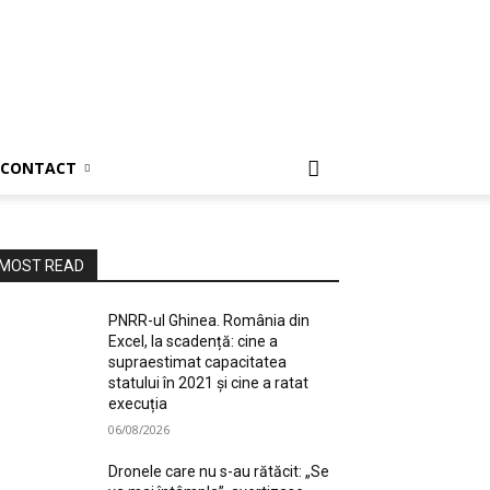
CONTACT
MOST READ
PNRR-ul Ghinea. România din
Excel, la scadență: cine a
supraestimat capacitatea
statului în 2021 și cine a ratat
execuția
06/08/2026
Dronele care nu s-au rătăcit: „Se