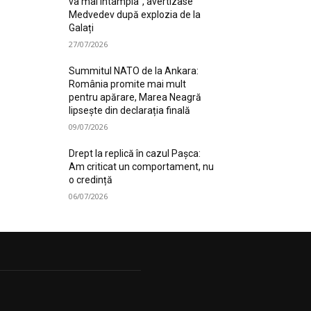
va mai întâmpla”, avertizase
Medvedev după explozia de la
Galați
27/07/2026
Summitul NATO de la Ankara:
România promite mai mult
pentru apărare, Marea Neagră
lipsește din declarația finală
09/07/2026
Drept la replică în cazul Pașca:
Am criticat un comportament, nu
o credință
06/07/2026