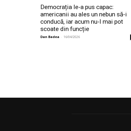
Democrația le-a pus capac:
americanii au ales un nebun să-i
conducă, iar acum nu-l mai pot
scoate din funcție
Dan Badea
-
16/04/2026