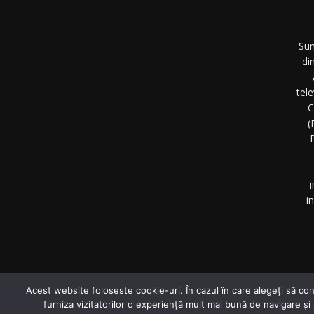
Sun
di
tel
C
(
P
i
i
©
Acest website foloseste cookie-uri. În cazul în care alegeți să con
furniza vizitatorilor o experiență mult mai bună de navigare și