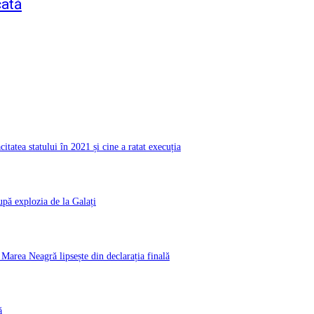
cată
atea statului în 2021 și cine a ratat execuția
pă explozia de la Galați
rea Neagră lipsește din declarația finală
ă