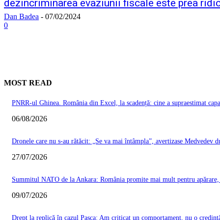
dezincriminarea evaziunii fiscale este prea ridi
Dan Badea
-
07/02/2024
0
MOST READ
PNRR-ul Ghinea. România din Excel, la scadență: cine a supraestimat capacit
06/08/2026
Dronele care nu s-au rătăcit: „Se va mai întâmpla”, avertizase Medvedev du
27/07/2026
Summitul NATO de la Ankara: România promite mai mult pentru apărare, Ma
09/07/2026
Drept la replică în cazul Pașca: Am criticat un comportament, nu o credinț