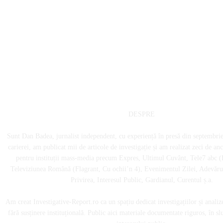
DESPRE
Sunt Dan Badea, jurnalist independent, cu experiență în presă din septembri
carierei, am publicat mii de articole de investigație și am realizat zeci de an
pentru instituții mass-media precum Expres, Ultimul Cuvânt, Tele7 abc (
Televiziunea Română (Flagrant, Cu ochii’n 4), Evenimentul Zilei, Adevărul
Privirea, Interesul Public, Gardianul, Curentul ș.a.
Am creat Investigative-Report.ro ca un spațiu dedicat investigațiilor și analiz
fără susținere instituțională. Public aici materiale documentate riguros, în sl