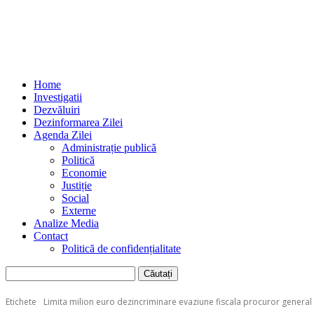
Home
Investigatii
Dezvăluiri
Dezinformarea Zilei
Agenda Zilei
Administrație publică
Politică
Economie
Justiție
Social
Externe
Analize Media
Contact
Politică de confidențialitate
Etichete
Limita milion euro dezincriminare evaziune fiscala procuror general 