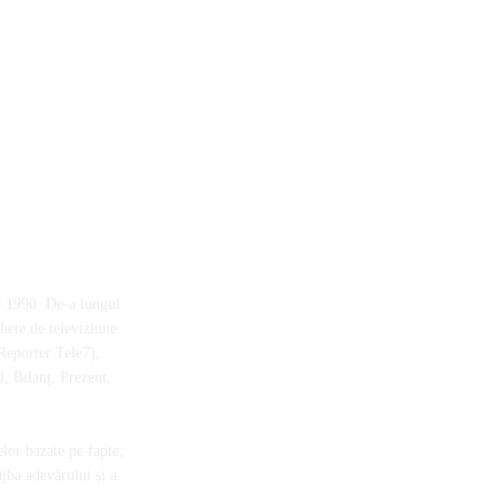
e 1990. De-a lungul
chete de televiziune
Reporter Tele7),
, Bilanț, Prezent,
elor bazate pe fapte,
ujba adevărului și a