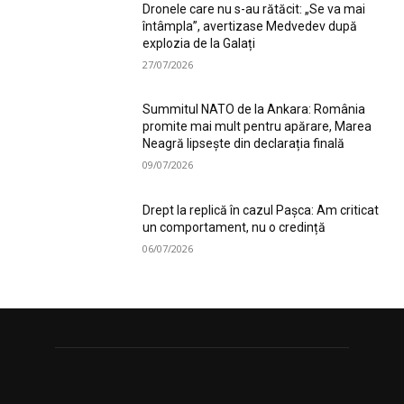
Dronele care nu s-au rătăcit: „Se va mai
întâmpla”, avertizase Medvedev după
explozia de la Galați
27/07/2026
Summitul NATO de la Ankara: România
promite mai mult pentru apărare, Marea
Neagră lipsește din declarația finală
09/07/2026
Drept la replică în cazul Pașca: Am criticat
un comportament, nu o credință
06/07/2026