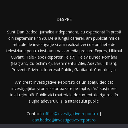
DESPRE
Sunt Dan Badea, jurnalist independent, cu experiență în presă
din septembrie 1990. De-a lungul carierei, am publicat mii de
articole de investigație și am realizat zeci de anchete de
televiziune pentru instituții mass-media precum Expres, Ultimul
Cuvânt, Tele7 abc (Reporter Tele7), Televiziunea Română
(Flagrant, Cu ochii’n 4), Evenimentul Zilei, Adevărul, Bilanț,
Prezent, Privirea, Interesul Public, Gardianul, Curentul ș.a.
Am creat Investigative-Report.ro ca un spațiu dedicat
investigațiilor și analizelor bazate pe fapte, fără susținere
instituțională. Public aici materiale documentate riguros, în
slujba adevărului și a interesului public.
Contact:
office@investigative-report.ro
|
dan.badea@investigative-report.ro
© 2025 Investigative-Report.ro. Toate drepturile rezervate.