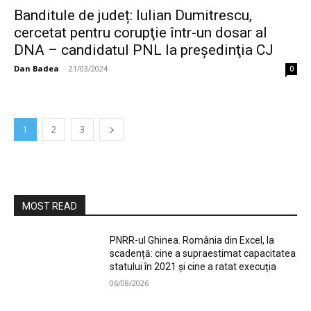
Banditule de județ: Iulian Dumitrescu,
cercetat pentru corupţie într-un dosar al
DNA – candidatul PNL la preşedinţia CJ
Dan Badea
-
21/03/2024
0
1
2
3
MOST READ
PNRR-ul Ghinea. România din Excel, la
scadență: cine a supraestimat capacitatea
statului în 2021 și cine a ratat execuția
06/08/2026