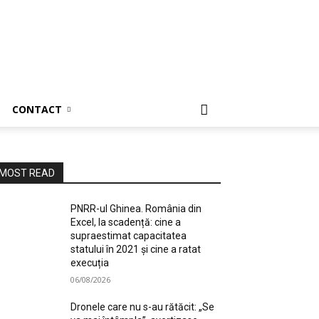
CONTACT
MOST READ
PNRR-ul Ghinea. România din
Excel, la scadență: cine a
supraestimat capacitatea
statului în 2021 și cine a ratat
execuția
06/08/2026
Dronele care nu s-au rătăcit: „Se