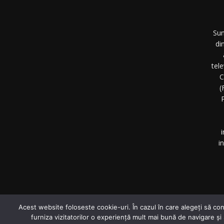
Sun
di
tel
C
(
P
i
i
©
Acest website foloseste cookie-uri. În cazul în care alegeți să con
furniza vizitatorilor o experiență mult mai bună de navigare și