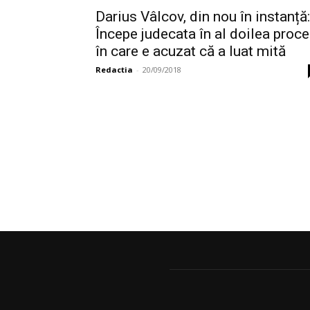
Darius Vâlcov, din nou în instanță:
Începe judecata în al doilea proce
în care e acuzat că a luat mită
Redactia
-
20/09/2018