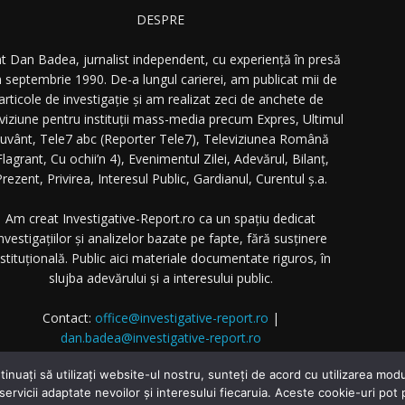
DESPRE
t Dan Badea, jurnalist independent, cu experiență în presă
n septembrie 1990. De-a lungul carierei, am publicat mii de
articole de investigație și am realizat zeci de anchete de
eviziune pentru instituții mass-media precum Expres, Ultimul
uvânt, Tele7 abc (Reporter Tele7), Televiziunea Română
Flagrant, Cu ochii’n 4), Evenimentul Zilei, Adevărul, Bilanț,
rezent, Privirea, Interesul Public, Gardianul, Curentul ș.a.
Am creat Investigative-Report.ro ca un spațiu dedicat
nvestigațiilor și analizelor bazate pe fapte, fără susținere
nstituțională. Public aici materiale documentate riguros, în
slujba adevărului și a interesului public.
Contact:
office@investigative-report.ro
|
dan.badea@investigative-report.ro
 2025 Investigative-Report.ro. Toate drepturile rezervate.
tinuați să utilizați website-ul nostru, sunteți de acord cu utilizarea m
 servicii adaptate nevoilor și interesului fiecaruia. Aceste cookie-uri pot