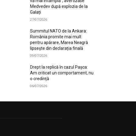
va mai întâmpla”, avertizase
Medvedev după explozia de la
Galați
27/07/2026
Summitul NATO de la Ankara:
România promite mai mult
pentru apărare, Marea Neagră
lipsește din declarația finală
09/07/2026
Drept la replică în cazul Pașca:
Am criticat un comportament, nu
o credință
06/07/2026