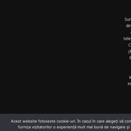
Sun
di
tel
C
(
P
i
i
©
Acest website foloseste cookie-uri. În cazul în care alegeți să con
furniza vizitatorilor o experiență mult mai bună de navigare și