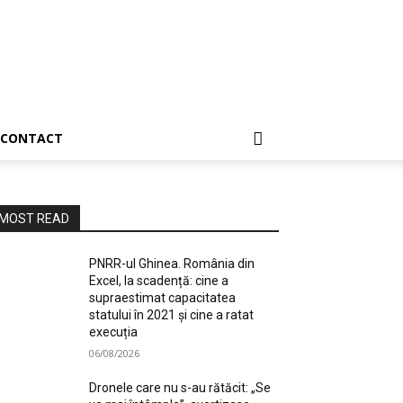
CONTACT
MOST READ
PNRR-ul Ghinea. România din
Excel, la scadență: cine a
supraestimat capacitatea
statului în 2021 și cine a ratat
execuția
06/08/2026
Dronele care nu s-au rătăcit: „Se