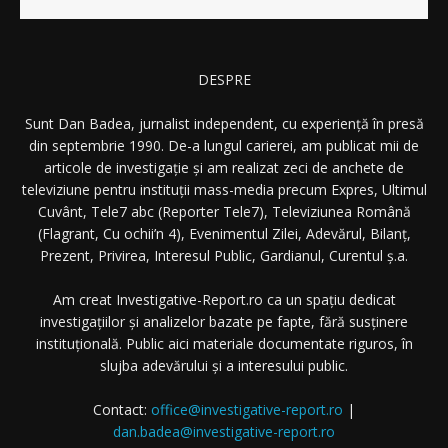
DESPRE
Sunt Dan Badea, jurnalist independent, cu experiență în presă
din septembrie 1990. De-a lungul carierei, am publicat mii de
articole de investigație și am realizat zeci de anchete de
televiziune pentru instituții mass-media precum Expres, Ultimul
Cuvânt, Tele7 abc (Reporter Tele7), Televiziunea Română
(Flagrant, Cu ochii’n 4), Evenimentul Zilei, Adevărul, Bilanț,
Prezent, Privirea, Interesul Public, Gardianul, Curentul ș.a.
Am creat Investigative-Report.ro ca un spațiu dedicat
investigațiilor și analizelor bazate pe fapte, fără susținere
instituțională. Public aici materiale documentate riguros, în
slujba adevărului și a interesului public.
Contact:
office@investigative-report.ro
|
dan.badea@investigative-report.ro