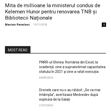
Mita de millioane la ministerul condus de
Kelemen Hunor pentru renovarea TNB și
Bibliotecii Naționale
Marian Pavalasc
-
15/11/2018
0
MOST READ
PNRR-ul Ghinea. România din Excel, la
scadență: cine a supraestimat capacitatea
statului în 2021 și cine a ratat execuția
06/08/2026
Dronele care nu s-au rătăcit: „Se va mai
întâmpla”, avertizase Medvedev după
explozia de la Galați
27/07/2026