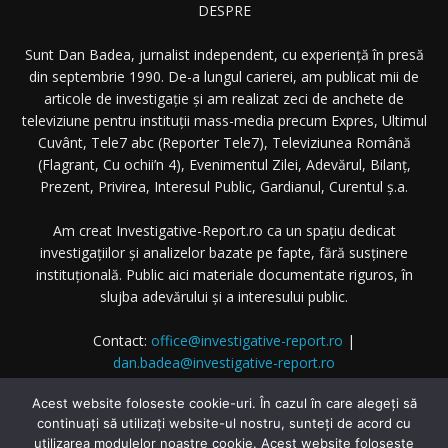
DESPRE
Sunt Dan Badea, jurnalist independent, cu experiență în presă
din septembrie 1990. De-a lungul carierei, am publicat mii de
articole de investigație și am realizat zeci de anchete de
televiziune pentru instituții mass-media precum Expres, Ultimul
Cuvânt, Tele7 abc (Reporter Tele7), Televiziunea Română
(Flagrant, Cu ochii’n 4), Evenimentul Zilei, Adevărul, Bilanț,
Prezent, Privirea, Interesul Public, Gardianul, Curentul ș.a.
Am creat Investigative-Report.ro ca un spațiu dedicat
investigațiilor și analizelor bazate pe fapte, fără susținere
instituțională. Public aici materiale documentate riguros, în
slujba adevărului și a interesului public.
Contact:
office@investigative-report.ro
|
dan.badea@investigative-report.ro
© 2025 Investigative-Report.ro. Toate drepturile rezervate.
Acest website foloseste cookie-uri. În cazul în care alegeți să
continuați să utilizați website-ul nostru, sunteți de acord cu
utilizarea modulelor noastre cookie. Acest website foloseste