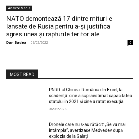
Analize Media
NATO demontează 17 dintre miturile
lansate de Rusia pentru a-și justifica
agresiunea și rapturile teritoriale
Dan Badea
-
06/02/2022
0
MOST READ
PNRR-ul Ghinea. România din Excel, la
scadență: cine a supraestimat capacitatea
statului în 2021 și cine a ratat execuția
06/08/2026
Dronele care nu s-au rătăcit: „Se va mai
întâmpla”, avertizase Medvedev după
explozia de la Galați