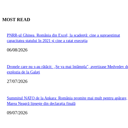
MOST READ
PNRR-ul Ghinea. România din Excel, la scadență: cine a supraestimat
capacitatea statului în 2021 și cine a ratat execuția
06/08/2026
Dronele care nu s-au rătăcit: „Se va mai întâmpla”, avertizase Medvedev d
explozia de la Galați
27/07/2026
Summitul NATO de la Ankara: România promite mai mult pentru apărare,
Marea Neagră lipsește din declarația finală
09/07/2026