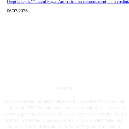
Drept la replică în cazul Pașca: Am criticat un comportament, nu o credinț
06/07/2026
DESPRE
Sunt Dan Badea, jurnalist independent, cu experiență în presă din
septembrie 1990. De-a lungul carierei, am publicat mii de articole
de investigație și am realizat zeci de anchete de televiziune pentru
instituții mass-media precum Expres, Ultimul Cuvânt, Tele7 abc
(Reporter Tele7), Televiziunea Română (Flagrant, Cu ochii’n 4),