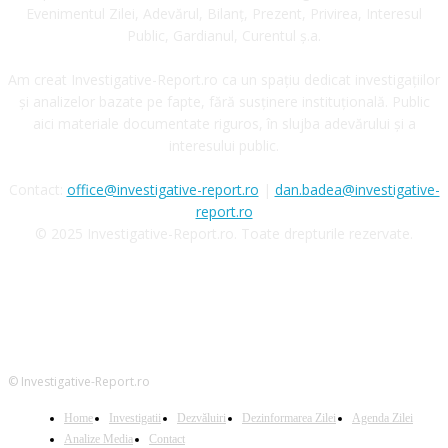
Evenimentul Zilei, Adevărul, Bilanț, Prezent, Privirea, Interesul
Public, Gardianul, Curentul ș.a.
Am creat Investigative-Report.ro ca un spațiu dedicat investigațiilor
și analizelor bazate pe fapte, fără susținere instituțională. Public
aici materiale documentate riguros, în slujba adevărului și a
interesului public.
Contact:
office@investigative-report.ro
|
dan.badea@investigative-
report.ro
© 2025 Investigative-Report.ro. Toate drepturile rezervate.
© Investigative-Report.ro
Home
Investigatii
Dezvăluiri
Dezinformarea Zilei
Agenda Zilei
Analize Media
Contact