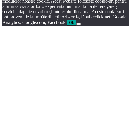
modulelor noastre cookie. Acest website foloseste cookie-uri pentru
a furniza vizitatorilor o experiență mult mai bună de navigare și
servicii adaptate nevoilor și interesului fiecaruia. Aceste cookie-uri
pot proveni de la următorii terți: Adwords, Doubleclick.net, Google
Analytics, Google.com, Facebook.
Ok