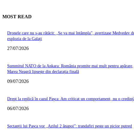
MOST READ
Dronele care nu s-au rătăcit: „Se va mai întâmpla”, avertizase Medvedev d
explozia de la Galați
27/07/2026
Summitul NATO de la Ankara: România promite mai mult pentru apărare,
Marea Neagră lipsește din declarația finală
09/07/2026
Drept la replică în cazul Pașca: Am criticat un comportament, nu o credinț
06/07/2026
Sectanții lui Pașca vor „Azilul 2 ânapoi”: trandafiri peste un picior putred