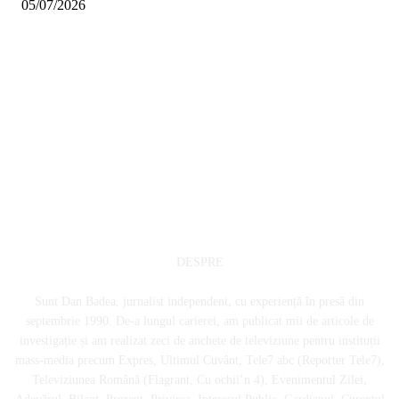
05/07/2026
DESPRE
Sunt Dan Badea, jurnalist independent, cu experiență în presă din
septembrie 1990. De-a lungul carierei, am publicat mii de articole de
investigație și am realizat zeci de anchete de televiziune pentru instituții
mass-media precum Expres, Ultimul Cuvânt, Tele7 abc (Reporter Tele7),
Televiziunea Română (Flagrant, Cu ochii’n 4), Evenimentul Zilei,