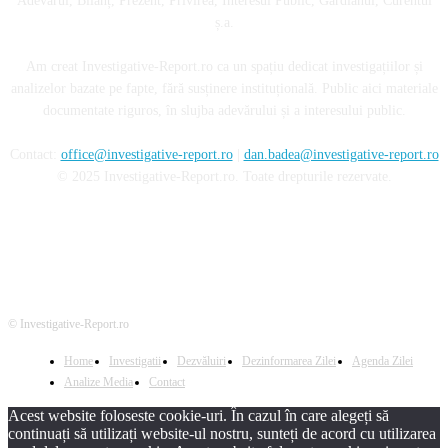
Adevărul, Bilanț, Prezent, Privirea, Interesul Public, Gardianul, Curentul
ș.a.
Am creat Investigative-Report.ro ca un spațiu dedicat investigațiilor și
analizelor bazate pe fapte, fără susținere instituțională. Public aici materiale
documentate riguros, în slujba adevărului și a interesului public.
Contact:
office@investigative-report.ro
|
dan.badea@investigative-report.ro
© 2025 Investigative-Report.ro. Toate drepturile rezervate.
© Investigative-Report.ro
Home
Investigatii
Dezvăluiri
Dezinformarea Zilei
Agenda Zilei
Analize Media
Contact
Acest website foloseste cookie-uri. În cazul în care alegeți să
continuați să utilizați website-ul nostru, sunteți de acord cu utilizarea