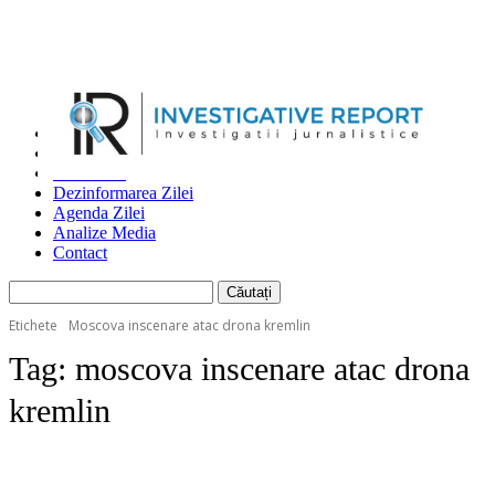
Home
Investigatii
Dezvăluiri
Dezinformarea Zilei
Agenda Zilei
Analize Media
Contact
Etichete
Moscova inscenare atac drona kremlin
Tag:
moscova inscenare atac drona
kremlin