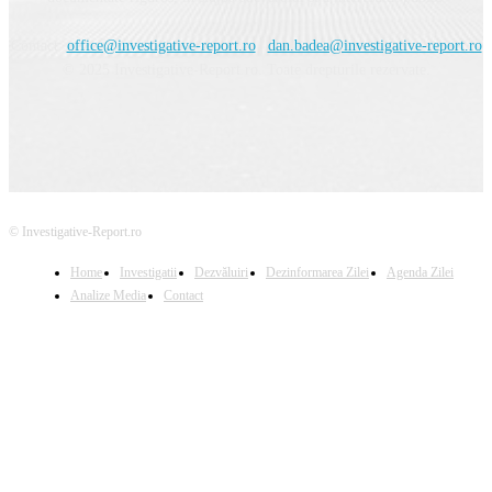
Contact:
office@investigative-report.ro
|
dan.badea@investigative-report.ro
© 2025 Investigative-Report.ro. Toate drepturile rezervate.
© Investigative-Report.ro
Home
Investigatii
Dezvăluiri
Dezinformarea Zilei
Agenda Zilei
Analize Media
Contact