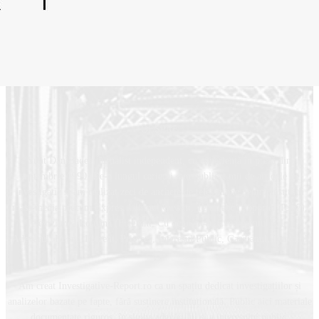
DESPRE
Sunt Dan Badea, jurnalist independent, cu experiență în presă din
septembrie 1990. De-a lungul carierei, am publicat mii de articole de
investigație și am realizat zeci de anchete de televiziune pentru instituții
mass-media precum Expres, Ultimul Cuvânt, Tele7 abc (Reporter Tele7),
Televiziunea Română (Flagrant, Cu ochii’n 4), Evenimentul Zilei,
Adevărul, Bilanț, Prezent, Privirea, Interesul Public, Gardianul, Curentul
ș.a.
Am creat Investigative-Report.ro ca un spațiu dedicat investigațiilor și
analizelor bazate pe fapte, fără susținere instituțională. Public aici materiale
documentate riguros, în slujba adevărului și a interesului public.