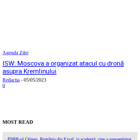
Agenda Zilei
ISW: Moscova a organizat atacul cu dronă
asupra Kremlinului
Redactia
-
05/05/2023
0
MOST READ
PNRR-ul Ghinea. România din Excel, la scadență: cine a supraestimat