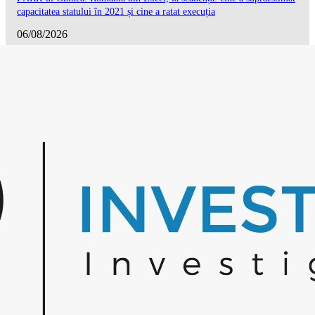
capacitatea statului în 2021 și cine a ratat execuția
06/08/2026
Dronele care nu s-au rătăcit: „Se va mai întâmpla”, avertizase Medvedev d
explozia de la Galați
27/07/2026
Summitul NATO de la Ankara: România promite mai mult pentru apărare,
Marea Neagră lipsește din declarația finală
09/07/2026
Drept la replică în cazul Pașca: Am criticat un comportament, nu o credinț
06/07/2026