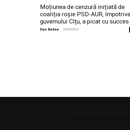
Moțiunea de cenzură inițiată de
coaliția roșie PSD-AUR, împotriv
guvernului Cîțu, a picat cu succes
Dan Badea
-
29/06/2021