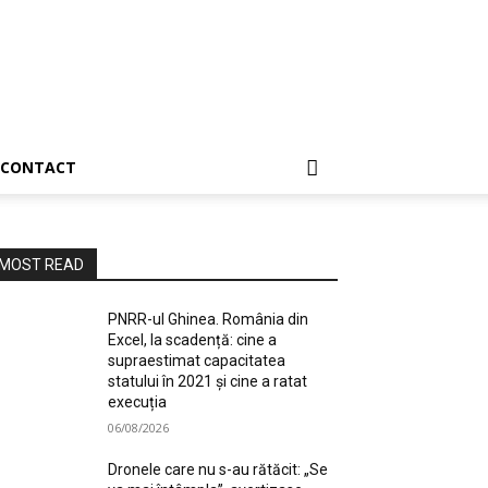
CONTACT
MOST READ
PNRR-ul Ghinea. România din
Excel, la scadență: cine a
supraestimat capacitatea
statului în 2021 și cine a ratat
execuția
06/08/2026
Dronele care nu s-au rătăcit: „Se