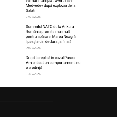
va mai întâmpla”, avertizase
Medvedev după explozia de la
Galați
27/07/2026
Summitul NATO de la Ankara:
România promite mai mult
pentru apărare, Marea Neagră
lipsește din declarația finală
09/07/2026
Drept la replică în cazul Pașca:
Am criticat un comportament, nu
o credință
06/07/2026