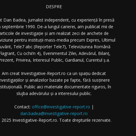
DESPRE
t Dan Badea, jurnalist independent, cu experiență în presă
n septembrie 1990. De-a lungul carierei, am publicat mii de
articole de investigație și am realizat zeci de anchete de
eviziune pentru instituții mass-media precum Expres, Ultimul
uvânt, Tele7 abc (Reporter Tele7), Televiziunea Română
Flagrant, Cu ochii’n 4), Evenimentul Zilei, Adevărul, Bilanț,
rezent, Privirea, Interesul Public, Gardianul, Curentul ș.a.
Am creat Investigative-Report.ro ca un spațiu dedicat
nvestigațiilor și analizelor bazate pe fapte, fără susținere
nstituțională. Public aici materiale documentate riguros, în
slujba adevărului și a interesului public.
Contact:
office@investigative-report.ro
|
dan.badea@investigative-report.ro
 2025 Investigative-Report.ro. Toate drepturile rezervate.