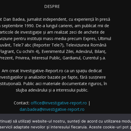
DESPRE
t Dan Badea, jurnalist independent, cu experiență în presă
n septembrie 1990. De-a lungul carierei, am publicat mii de
articole de investigație și am realizat zeci de anchete de
eviziune pentru instituții mass-media precum Expres, Ultimul
uvânt, Tele7 abc (Reporter Tele7), Televiziunea Română
Flagrant, Cu ochii’n 4), Evenimentul Zilei, Adevărul, Bilanț,
rezent, Privirea, Interesul Public, Gardianul, Curentul ș.a.
Am creat Investigative-Report.ro ca un spațiu dedicat
nvestigațiilor și analizelor bazate pe fapte, fără susținere
nstituțională. Public aici materiale documentate riguros, în
slujba adevărului și a interesului public.
Contact:
office@investigative-report.ro
|
dan.badea@investigative-report.ro
 2025 Investigative-Report.ro. Toate drepturile rezervate.
tinuați să utilizați website-ul nostru, sunteți de acord cu utilizarea m
 servicii adaptate nevoilor și interesului fiecaruia. Aceste cookie-uri pot