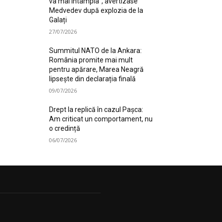
va mai întâmpla”, avertizase
Medvedev după explozia de la
Galați
27/07/2026
Summitul NATO de la Ankara:
România promite mai mult
pentru apărare, Marea Neagră
lipsește din declarația finală
09/07/2026
Drept la replică în cazul Pașca:
Am criticat un comportament, nu
o credință
06/07/2026