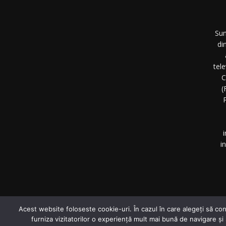
Sun
di
tel
C
(
P
i
i
©
Acest website foloseste cookie-uri. În cazul în care alegeți să con
furniza vizitatorilor o experiență mult mai bună de navigare și