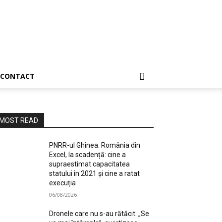
CONTACT
MOST READ
PNRR-ul Ghinea. România din
Excel, la scadență: cine a
supraestimat capacitatea
statului în 2021 și cine a ratat
execuția
06/08/2026
Dronele care nu s-au rătăcit: „Se