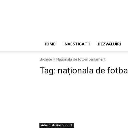
HOME
INVESTIGATII
DEZVĂLUIRI
Etichete
Naționala de fotbal parlament
Tag:
naționala de fotb
Administrație publică