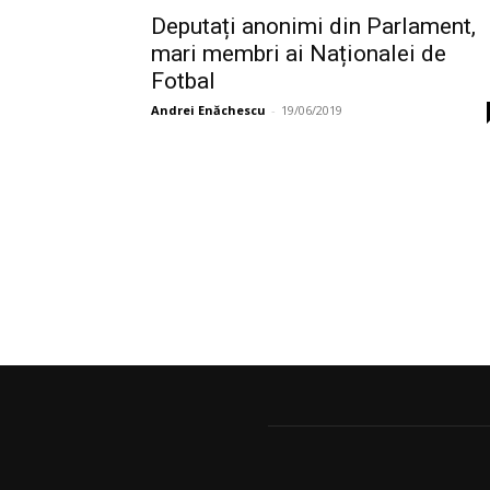
Deputați anonimi din Parlament,
mari membri ai Naționalei de
Fotbal
Andrei Enăchescu
-
19/06/2019