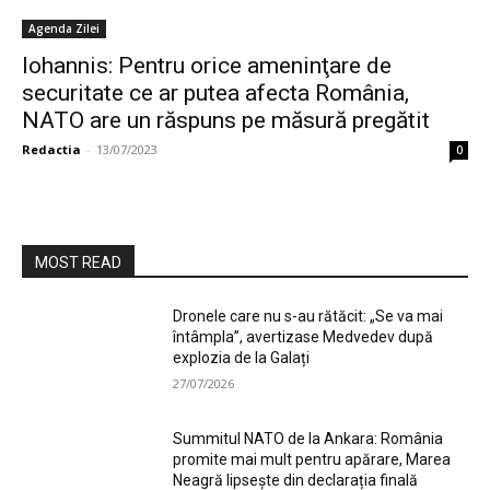
Agenda Zilei
Iohannis: Pentru orice ameninţare de
securitate ce ar putea afecta România,
NATO are un răspuns pe măsură pregătit
Redactia
-
13/07/2023
0
MOST READ
Dronele care nu s-au rătăcit: „Se va mai
întâmpla”, avertizase Medvedev după
explozia de la Galați
27/07/2026
Summitul NATO de la Ankara: România
promite mai mult pentru apărare, Marea
Neagră lipsește din declarația finală