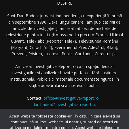
DESPRE
Sunt Dan Badea, jurnalist independent, cu experiență în presă
din septembrie 1990. De-a lungul carierei, am publicat mii de
articole de investigație și am realizat zeci de anchete de
televiziune pentru instituții mass-media precum Expres, Ultimul
Cuvânt, Tele7 abc (Reporter Tele7), Televiziunea Română
(Flagrant, Cu ochii’n 4), Evenimentul Zilei, Adevărul, Bilanț,
Prezent, Privirea, Interesul Public, Gardianul, Curentul ș.a.
Am creat Investigative-Report.ro ca un spațiu dedicat
investigațiilor și analizelor bazate pe fapte, fără susținere
instituțională. Public aici materiale documentate riguros, în
slujba adevărului și a interesului public.
Contact:
office@investigative-report.ro
|
dan.badea@investigative-report.ro
© 2025 Investigative-Report.ro. Toate drepturile rezervate.
Acest website foloseste cookie-uri. În cazul în care alegeți să
continuați să utilizați website-ul nostru, sunteți de acord cu
utilizarea modulelor noastre cookie. Acest website foloseste