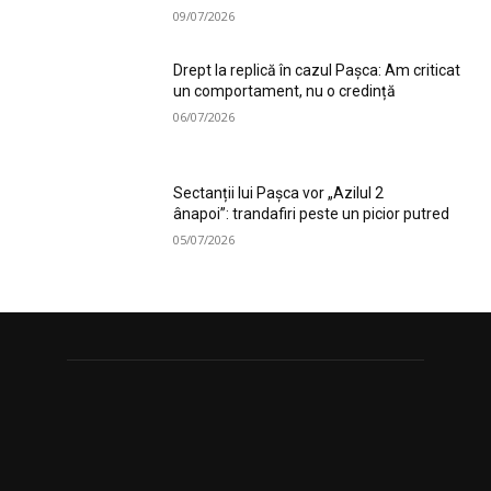
09/07/2026
Drept la replică în cazul Pașca: Am criticat
un comportament, nu o credință
06/07/2026
Sectanții lui Pașca vor „Azilul 2
ânapoi”: trandafiri peste un picior putred
05/07/2026