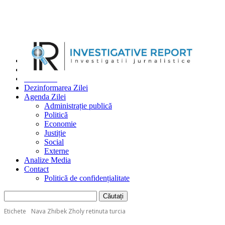
Home
Investigatii
Dezvăluiri
Dezinformarea Zilei
Agenda Zilei
Administrație publică
Politică
Economie
Justiție
Social
Externe
Analize Media
Contact
Politică de confidențialitate
Etichete
Nava Zhibek Zholy retinuta turcia