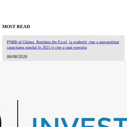
MOST READ
PNRR-ul Ghinea. România din Excel, la scadență: cine a supraestimat
capacitatea statului în 2021 și cine a ratat execuția
06/08/2026
Dronele care nu s-au rătăcit: „Se va mai întâmpla”, avertizase Medvedev d
explozia de la Galați
27/07/2026
Summitul NATO de la Ankara: România promite mai mult pentru apărare,
Marea Neagră lipsește din declarația finală
09/07/2026