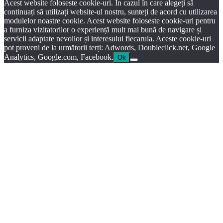
Acest website foloseste cookie-uri. În cazul în care alegeți să
continuați să utilizați website-ul nostru, sunteți de acord cu utilizarea
modulelor noastre cookie. Acest website foloseste cookie-uri pentru
a furniza vizitatorilor o experiență mult mai bună de navigare și
servicii adaptate nevoilor și interesului fiecaruia. Aceste cookie-uri
pot proveni de la următorii terți: Adwords, Doubleclick.net, Google
Analytics, Google.com, Facebook.
Ok