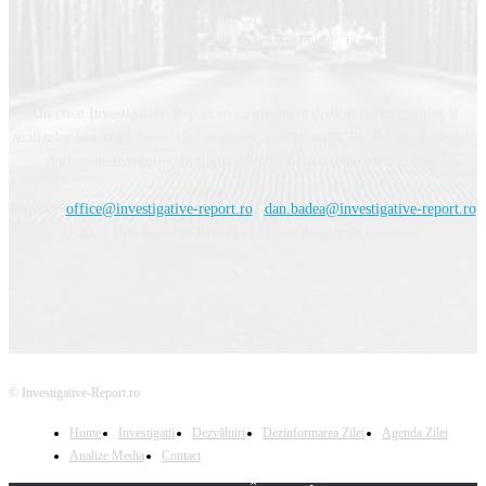
Televiziunea Română (Flagrant, Cu ochii’n 4), Evenimentul Zilei,
Adevărul, Bilanț, Prezent, Privirea, Interesul Public, Gardianul, Curentul
ș.a.
Am creat Investigative-Report.ro ca un spațiu dedicat investigațiilor și
analizelor bazate pe fapte, fără susținere instituțională. Public aici materiale
documentate riguros, în slujba adevărului și a interesului public.
Contact:
office@investigative-report.ro
|
dan.badea@investigative-report.ro
© 2025 Investigative-Report.ro. Toate drepturile rezervate.
© Investigative-Report.ro
Home
Investigatii
Dezvăluiri
Dezinformarea Zilei
Agenda Zilei
Analize Media
Contact