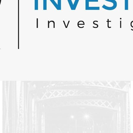
Drept la replică în cazul Pașca: Am criticat un comportament, nu o credinț
06/07/2026
DESPRE
Sunt Dan Badea, jurnalist independent, cu experiență în presă din
septembrie 1990. De-a lungul carierei, am publicat mii de articole de
investigație și am realizat zeci de anchete de televiziune pentru instituții
mass-media precum Expres, Ultimul Cuvânt, Tele7 abc (Reporter Tele7),