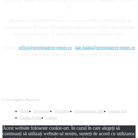
Adevărul, Bilanț, Prezent, Privirea, Interesul Public, Gardianul, Curentul
ș.a.
Am creat Investigative-Report.ro ca un spațiu dedicat investigațiilor și
analizelor bazate pe fapte, fără susținere instituțională. Public aici materiale
documentate riguros, în slujba adevărului și a interesului public.
Contact:
office@investigative-report.ro
|
dan.badea@investigative-report.ro
© 2025 Investigative-Report.ro. Toate drepturile rezervate.
© Investigative-Report.ro
Home
Investigatii
Dezvăluiri
Dezinformarea Zilei
Agenda Zilei
Analize Media
Contact
Acest website foloseste cookie-uri. În cazul în care alegeți să
continuați să utilizați website-ul nostru, sunteți de acord cu utilizarea