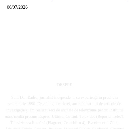
06/07/2026
DESPRE
Sunt Dan Badea, jurnalist independent, cu experiență în presă din
septembrie 1990. De-a lungul carierei, am publicat mii de articole de
investigație și am realizat zeci de anchete de televiziune pentru instituții
mass-media precum Expres, Ultimul Cuvânt, Tele7 abc (Reporter Tele7),
Televiziunea Română (Flagrant, Cu ochii’n 4), Evenimentul Zilei,