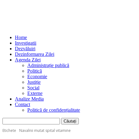
Home
Investigatii
Dezvăluiri
Dezinformarea Zilei
Agenda Zilei
Administrație publică
Politică
Economie
Justiție
Social
Externe
Analize Media
Contact
Politică de confidențialitate
Etichete
Navalnii mutat spital vitamine