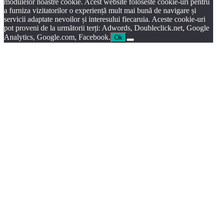
modulelor noastre cookie. Acest website foloseste cookie-uri pentru
a furniza vizitatorilor o experiență mult mai bună de navigare și
servicii adaptate nevoilor și interesului fiecaruia. Aceste cookie-uri
pot proveni de la următorii terți: Adwords, Doubleclick.net, Google
Analytics, Google.com, Facebook.
Ok