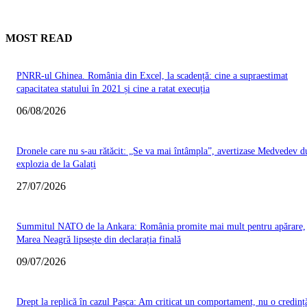
MOST READ
PNRR-ul Ghinea. România din Excel, la scadență: cine a supraestimat
capacitatea statului în 2021 și cine a ratat execuția
06/08/2026
Dronele care nu s-au rătăcit: „Se va mai întâmpla”, avertizase Medvedev d
explozia de la Galați
27/07/2026
Summitul NATO de la Ankara: România promite mai mult pentru apărare,
Marea Neagră lipsește din declarația finală
09/07/2026
Drept la replică în cazul Pașca: Am criticat un comportament, nu o credinț