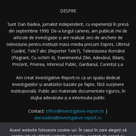
DESPRE
Sunt Dan Badea, jurnalist independent, cu experiență în presă
din septembrie 1990. De-a lungul carierei, am publicat mii de
articole de investigație și am realizat zeci de anchete de
televiziune pentru instituții mass-media precum Expres, Ultimul
Cuvânt, Tele7 abc (Reporter Tele7), Televiziunea Română
(Flagrant, Cu ochii’n 4), Evenimentul Zilei, Adevărul, Bilanț,
Prezent, Privirea, Interesul Public, Gardianul, Curentul ș.a.
Am creat Investigative-Report.ro ca un spațiu dedicat
investigațiilor și analizelor bazate pe fapte, fără susținere
instituțională. Public aici materiale documentate riguros, în
slujba adevărului și a interesului public.
Contact:
office@investigative-report.ro
|
dan.badea@investigative-report.ro
© 2025 Investigative-Report.ro. Toate drepturile rezervate.
Acest website foloseste cookie-uri. În cazul în care alegeți să