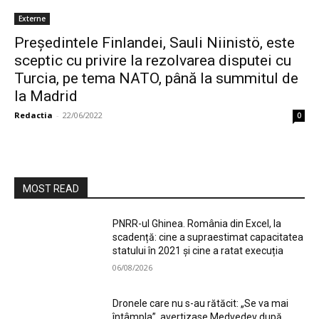
Externe
Președintele Finlandei, Sauli Niinistö, este
sceptic cu privire la rezolvarea disputei cu
Turcia, pe tema NATO, până la summitul de
la Madrid
Redactia
-
22/06/2022
0
MOST READ
PNRR-ul Ghinea. România din Excel, la
scadență: cine a supraestimat capacitatea
statului în 2021 și cine a ratat execuția
06/08/2026
Dronele care nu s-au rătăcit: „Se va mai
întâmpla”, avertizase Medvedev după