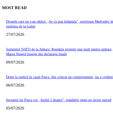
MOST READ
Dronele care nu s-au rătăcit: „Se va mai întâmpla”, avertizase Medvedev d
explozia de la Galați
27/07/2026
Summitul NATO de la Ankara: România promite mai mult pentru apărare,
Marea Neagră lipsește din declarația finală
09/07/2026
Drept la replică în cazul Pașca: Am criticat un comportament, nu o credinț
06/07/2026
Sectanții lui Pașca vor „Azilul 2 ânapoi”: trandafiri peste un picior putred
05/07/2026