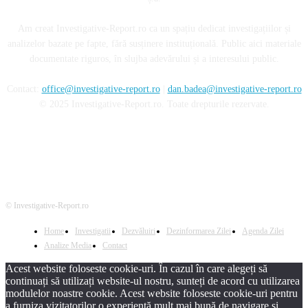
Am creat Investigative-Report.ro ca un spațiu dedicat investigațiilor și
analizelor bazate pe fapte, fără susținere instituțională. Public aici materiale
documentate riguros, în slujba adevărului și a interesului public.
Contact:
office@investigative-report.ro
|
dan.badea@investigative-report.ro
© 2025 Investigative-Report.ro. Toate drepturile rezervate.
© Investigative-Report.ro
Home
Investigatii
Dezvăluiri
Dezinformarea Zilei
Agenda Zilei
Analize Media
Contact
Acest website foloseste cookie-uri. În cazul în care alegeți să
continuați să utilizați website-ul nostru, sunteți de acord cu utilizarea
modulelor noastre cookie. Acest website foloseste cookie-uri pentru
a furniza vizitatorilor o experiență mult mai bună de navigare și