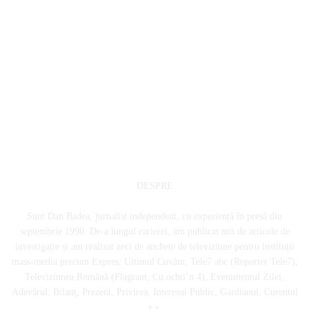
DESPRE
Sunt Dan Badea, jurnalist independent, cu experiență în presă din
septembrie 1990. De-a lungul carierei, am publicat mii de articole de
investigație și am realizat zeci de anchete de televiziune pentru instituții
mass-media precum Expres, Ultimul Cuvânt, Tele7 abc (Reporter Tele7),
Televiziunea Română (Flagrant, Cu ochii’n 4), Evenimentul Zilei,
Adevărul, Bilanț, Prezent, Privirea, Interesul Public, Gardianul, Curentul
ș.a.