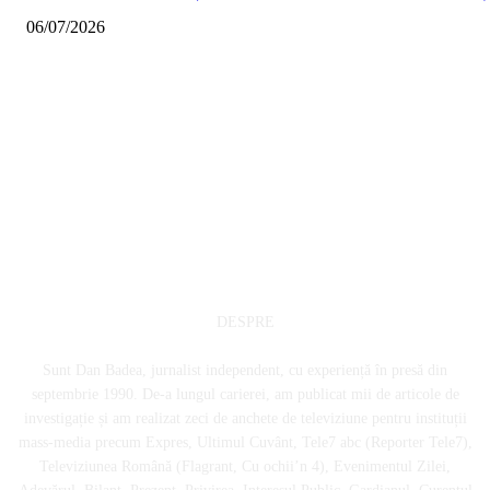
06/07/2026
DESPRE
Sunt Dan Badea, jurnalist independent, cu experiență în presă din
septembrie 1990. De-a lungul carierei, am publicat mii de articole de
investigație și am realizat zeci de anchete de televiziune pentru instituții
mass-media precum Expres, Ultimul Cuvânt, Tele7 abc (Reporter Tele7),
Televiziunea Română (Flagrant, Cu ochii’n 4), Evenimentul Zilei,