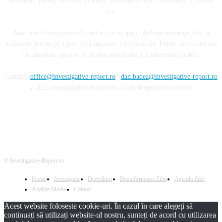
Adevărul, Bilanț, Prezent, Privirea, Interesul Public, Gardianul, Curentul
ș.a.
Am creat Investigative-Report.ro ca un spațiu dedicat investigațiilor și
analizelor bazate pe fapte, fără susținere instituțională. Public aici materiale
documentate riguros, în slujba adevărului și a interesului public.
Contact:
office@investigative-report.ro
|
dan.badea@investigative-report.ro
© 2025 Investigative-Report.ro. Toate drepturile rezervate.
© Investigative-Report.ro
Home
Investigatii
Dezvăluiri
Dezinformarea Zilei
Agenda Zilei
Analize Media
Contact
Acest website foloseste cookie-uri. În cazul în care alegeți să
continuați să utilizați website-ul nostru, sunteți de acord cu utilizarea