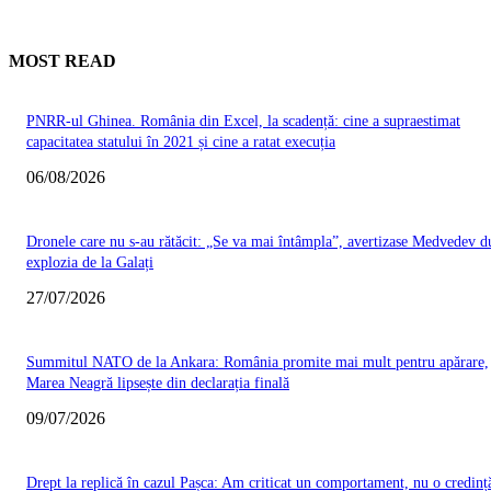
MOST READ
PNRR-ul Ghinea. România din Excel, la scadență: cine a supraestimat
capacitatea statului în 2021 și cine a ratat execuția
06/08/2026
Dronele care nu s-au rătăcit: „Se va mai întâmpla”, avertizase Medvedev d
explozia de la Galați
27/07/2026
Summitul NATO de la Ankara: România promite mai mult pentru apărare,
Marea Neagră lipsește din declarația finală
09/07/2026
Drept la replică în cazul Pașca: Am criticat un comportament, nu o credinț