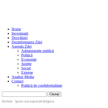
Home
Investigatii
Dezvăluiri
Dezinformarea Zilei
Agenda Zilei
Administrație publică
Politică
Economie
Justiție
Social
Externe
Analize Media
Contact
Politică de confidențialitate
Etichete
Spioni rusi expulzati Bulgaria