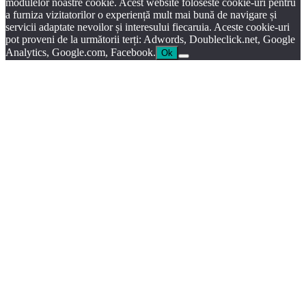
modulelor noastre cookie. Acest website foloseste cookie-uri pentru
a furniza vizitatorilor o experiență mult mai bună de navigare și
servicii adaptate nevoilor și interesului fiecaruia. Aceste cookie-uri
pot proveni de la următorii terți: Adwords, Doubleclick.net, Google
Analytics, Google.com, Facebook.
Ok