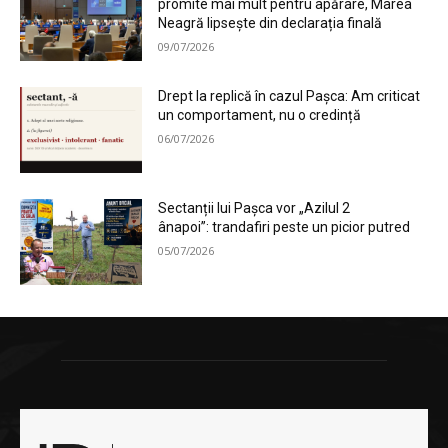
promite mai mult pentru apărare, Marea
Neagră lipsește din declarația finală
09/07/2026
Drept la replică în cazul Pașca: Am criticat
un comportament, nu o credință
06/07/2026
Sectanții lui Pașca vor „Azilul 2
ânapoi”: trandafiri peste un picior putred
05/07/2026