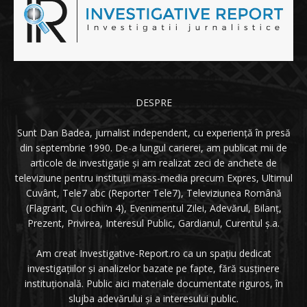
DESPRE
Sunt Dan Badea, jurnalist independent, cu experiență în presă
din septembrie 1990. De-a lungul carierei, am publicat mii de
articole de investigație și am realizat zeci de anchete de
televiziune pentru instituții mass-media precum Expres, Ultimul
Cuvânt, Tele7 abc (Reporter Tele7), Televiziunea Română
(Flagrant, Cu ochii’n 4), Evenimentul Zilei, Adevărul, Bilanț,
Prezent, Privirea, Interesul Public, Gardianul, Curentul ș.a.
Am creat Investigative-Report.ro ca un spațiu dedicat
investigațiilor și analizelor bazate pe fapte, fără susținere
instituțională. Public aici materiale documentate riguros, în
slujba adevărului și a interesului public.