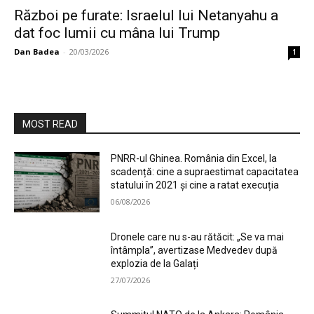
Război pe furate: Israelul lui Netanyahu a
dat foc lumii cu mâna lui Trump
Dan Badea
-
20/03/2026
1
MOST READ
PNRR-ul Ghinea. România din Excel, la
scadență: cine a supraestimat capacitatea
statului în 2021 și cine a ratat execuția
06/08/2026
Dronele care nu s-au rătăcit: „Se va mai
întâmpla”, avertizase Medvedev după
explozia de la Galați
27/07/2026