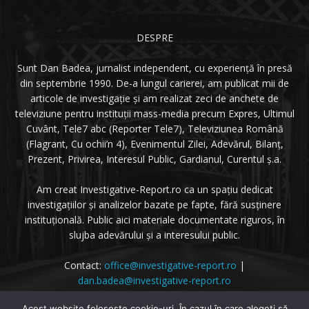
DESPRE
Sunt Dan Badea, jurnalist independent, cu experiență în presă
din septembrie 1990. De-a lungul carierei, am publicat mii de
articole de investigație și am realizat zeci de anchete de
televiziune pentru instituții mass-media precum Expres, Ultimul
Cuvânt, Tele7 abc (Reporter Tele7), Televiziunea Română
(Flagrant, Cu ochii’n 4), Evenimentul Zilei, Adevărul, Bilanț,
Prezent, Privirea, Interesul Public, Gardianul, Curentul ș.a.
Am creat Investigative-Report.ro ca un spațiu dedicat
investigațiilor și analizelor bazate pe fapte, fără susținere
instituțională. Public aici materiale documentate riguros, în
slujba adevărului și a interesului public.
Contact:
office@investigative-report.ro
|
dan.badea@investigative-report.ro
© 2025 Investigative-Report.ro. Toate drepturile rezervate.
Acest website foloseste cookie-uri. În cazul în care alegeți să