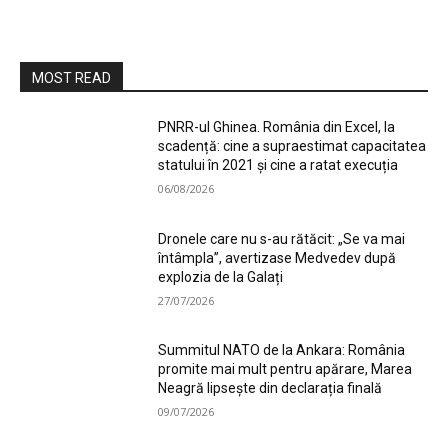
MOST READ
PNRR-ul Ghinea. România din Excel, la
scadență: cine a supraestimat capacitatea
statului în 2021 și cine a ratat execuția
06/08/2026
Dronele care nu s-au rătăcit: „Se va mai
întâmpla”, avertizase Medvedev după
explozia de la Galați
27/07/2026
Summitul NATO de la Ankara: România
promite mai mult pentru apărare, Marea
Neagră lipsește din declarația finală
09/07/2026