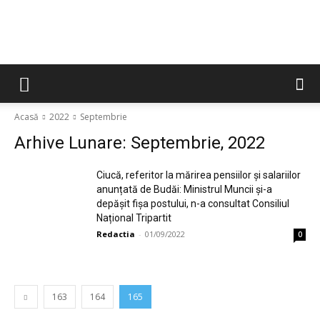
Acasă
2022
Septembrie
Arhive Lunare: Septembrie, 2022
Ciucă, referitor la mărirea pensiilor și salariilor
anunțată de Budăi: Ministrul Muncii și-a
depășit fișa postului, n-a consultat Consiliul
Național Tripartit
Redactia
-
01/09/2022
0
163
164
165