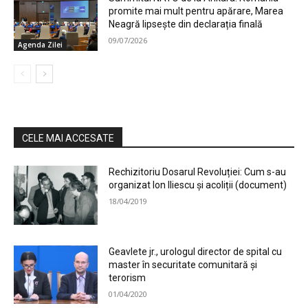
promite mai mult pentru apărare, Marea
Neagră lipsește din declarația finală
09/07/2026
Agenda Zilei
CELE MAI ACCESATE
Rechizitoriu Dosarul Revoluției: Cum s-au
organizat Ion Iliescu și acoliții (document)
18/04/2019
Geavlete jr., urologul director de spital cu
master în securitate comunitară și
terorism
01/04/2020