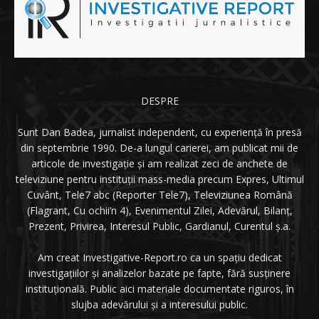
DESPRE
Sunt Dan Badea, jurnalist independent, cu experiență în presă
din septembrie 1990. De-a lungul carierei, am publicat mii de
articole de investigație și am realizat zeci de anchete de
televiziune pentru instituții mass-media precum Expres, Ultimul
Cuvânt, Tele7 abc (Reporter Tele7), Televiziunea Română
(Flagrant, Cu ochii’n 4), Evenimentul Zilei, Adevărul, Bilanț,
Prezent, Privirea, Interesul Public, Gardianul, Curentul ș.a.
Am creat Investigative-Report.ro ca un spațiu dedicat
investigațiilor și analizelor bazate pe fapte, fără susținere
instituțională. Public aici materiale documentate riguros, în
slujba adevărului și a interesului public.