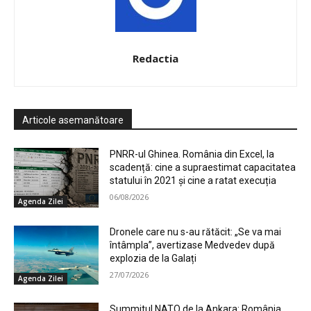
Redactia
Articole asemanătoare
PNRR-ul Ghinea. România din Excel, la
scadență: cine a supraestimat capacitatea
statului în 2021 și cine a ratat execuția
06/08/2026
Agenda Zilei
Dronele care nu s-au rătăcit: „Se va mai
întâmpla”, avertizase Medvedev după
explozia de la Galați
27/07/2026
Agenda Zilei
Summitul NATO de la Ankara: România