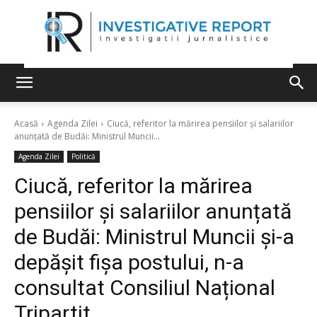
Acasă
Agenda Zilei
Ciucă, referitor la mărirea pensiilor și salariilor
anunțată de Budăi: Ministrul Muncii...
Agenda Zilei
Politică
Ciucă, referitor la mărirea
pensiilor și salariilor anunțată
de Budăi: Ministrul Muncii și-a
depășit fișa postului, n-a
consultat Consiliul Național
Tripartit