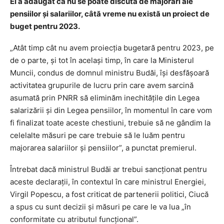
El a adăugat că nu se poate discuta de majorări ale
pensiilor şi salariilor, câtă vreme nu există un proiect de
buget pentru 2023.
„Atât timp cât nu avem proiecţia bugetară pentru 2023, pe
de o parte, şi tot în acelaşi timp, în care la Ministerul
Muncii, condus de domnul ministru Budăi, îşi desfăşoară
activitatea grupurile de lucru prin care avem sarcină
asumată prin PNRR să eliminăm inechităţile din Legea
salarizării şi din Legea pensiilor, în momentul în care vom
fi finalizat toate aceste chestiuni, trebuie să ne gândim la
celelalte măsuri pe care trebuie să le luăm pentru
majorarea salariilor şi pensiilor”, a punctat premierul.
Întrebat dacă ministrul Budăi ar trebui sancţionat pentru
aceste declaraţii, în contextul în care ministrul Energiei,
Virgil Popescu, a fost criticat de partenerii politici, Ciucă
a spus cu sunt decizii şi măsuri pe care le va lua „în
conformitate cu atributul funcţional”.