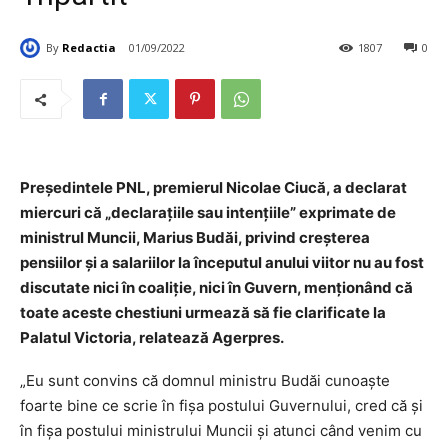
By
Redactia
01/09/2022
1807
0
Preşedintele PNL, premierul Nicolae Ciucă, a declarat
miercuri că „declaraţiile sau intenţiile” exprimate de
ministrul Muncii, Marius Budăi, privind creşterea
pensiilor şi a salariilor la începutul anului viitor nu au fost
discutate nici în coaliţie, nici în Guvern, menţionând că
toate aceste chestiuni urmează să fie clarificate la
Palatul Victoria, relatează Agerpres.
„Eu sunt convins că domnul ministru Budăi cunoaşte
foarte bine ce scrie în fişa postului Guvernului, cred că şi
în fişa postului ministrului Muncii şi atunci când venim cu