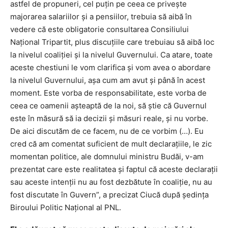
astfel de propuneri, cel puţin pe ceea ce priveşte
majorarea salariilor şi a pensiilor, trebuia să aibă în
vedere că este obligatorie consultarea Consiliului
Naţional Tripartit, plus discuţiile care trebuiau să aibă loc
la nivelul coaliţiei şi la nivelul Guvernului. Ca atare, toate
aceste chestiuni le vom clarifica şi vom avea o abordare
la nivelul Guvernului, aşa cum am avut şi până în acest
moment. Este vorba de responsabilitate, este vorba de
ceea ce oamenii aşteaptă de la noi, să ştie că Guvernul
este în măsură să ia decizii şi măsuri reale, şi nu vorbe.
De aici discutăm de ce facem, nu de ce vorbim (…). Eu
cred că am comentat suficient de mult declaraţiile, le zic
momentan politice, ale domnului ministru Budăi, v-am
prezentat care este realitatea şi faptul că aceste declaraţii
sau aceste intenţii nu au fost dezbătute în coaliţie, nu au
fost discutate în Guvern”, a precizat Ciucă după şedinţa
Biroului Politic Naţional al PNL.