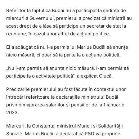
Referitor la faptul că Budăi nu a participat la şedinţa de
miercuri a Guvernului, premierul a precizat că miniştrii au
acest drept de a lăsa să participe un secretar de stat la
reuniune, în cazul unor altfel de acţiuni politice.
El a adăugat că nu i-a permis lui Marius Budăi să anunţe
nicio măsură, ci doar să ia parte la o acţiune politică.
„Nu i-am permis să anunţe nicio măsură. I-am permis să
participe la o activitate politică”, a explicat Ciucă.
Precizările premierului au fost făcute în contextul unor
întrebări referitoare la declaraţiile ministrului Budăi
privind majorarea salariilor şi pensiilor de la 1 ianuarie
2023.
Miercuri, la Constanţa, ministrul Muncii şi Solidarităţii
Sociale, Marius Budăi, a declarat că PSD va propune