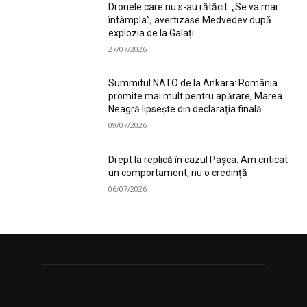
Dronele care nu s-au rătăcit: „Se va mai
întâmpla”, avertizase Medvedev după
explozia de la Galați
27/07/2026
Summitul NATO de la Ankara: România
promite mai mult pentru apărare, Marea
Neagră lipsește din declarația finală
09/07/2026
Drept la replică în cazul Pașca: Am criticat
un comportament, nu o credință
06/07/2026