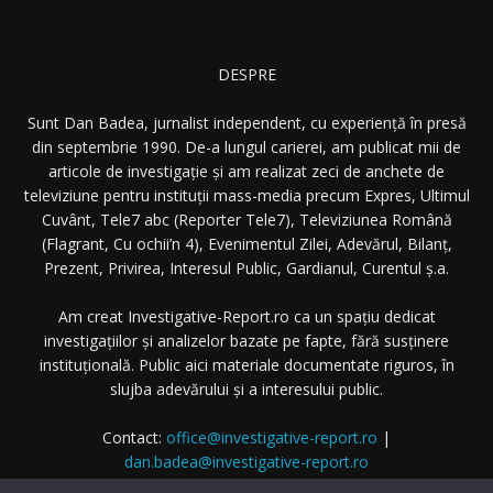
DESPRE
Sunt Dan Badea, jurnalist independent, cu experiență în presă
din septembrie 1990. De-a lungul carierei, am publicat mii de
articole de investigație și am realizat zeci de anchete de
televiziune pentru instituții mass-media precum Expres, Ultimul
Cuvânt, Tele7 abc (Reporter Tele7), Televiziunea Română
(Flagrant, Cu ochii’n 4), Evenimentul Zilei, Adevărul, Bilanț,
Prezent, Privirea, Interesul Public, Gardianul, Curentul ș.a.
Am creat Investigative-Report.ro ca un spațiu dedicat
investigațiilor și analizelor bazate pe fapte, fără susținere
instituțională. Public aici materiale documentate riguros, în
slujba adevărului și a interesului public.
Contact:
office@investigative-report.ro
|
dan.badea@investigative-report.ro
© 2025 Investigative-Report.ro. Toate drepturile rezervate.