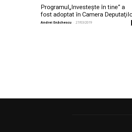
Programul„Investeşte în tine” a
fost adoptat în Camera Deputaţil
Andrei Enăchescu
-
27/03/2019