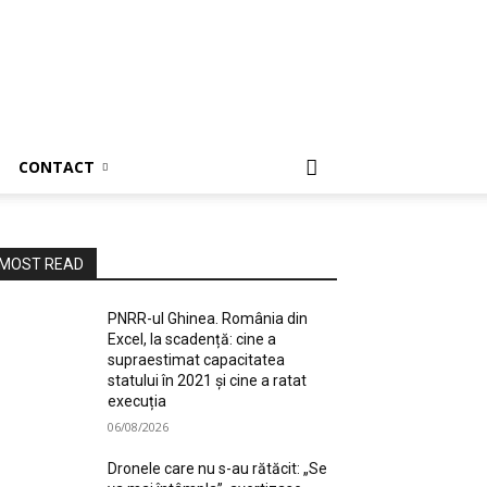
CONTACT
MOST READ
PNRR-ul Ghinea. România din
Excel, la scadență: cine a
supraestimat capacitatea
statului în 2021 și cine a ratat
execuția
06/08/2026
Dronele care nu s-au rătăcit: „Se