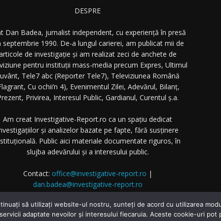
DESPRE
t Dan Badea, jurnalist independent, cu experiență în presă
n septembrie 1990. De-a lungul carierei, am publicat mii de
articole de investigație și am realizat zeci de anchete de
eviziune pentru instituții mass-media precum Expres, Ultimul
uvânt, Tele7 abc (Reporter Tele7), Televiziunea Română
Flagrant, Cu ochii’n 4), Evenimentul Zilei, Adevărul, Bilanț,
rezent, Privirea, Interesul Public, Gardianul, Curentul ș.a.
Am creat Investigative-Report.ro ca un spațiu dedicat
nvestigațiilor și analizelor bazate pe fapte, fără susținere
nstituțională. Public aici materiale documentate riguros, în
slujba adevărului și a interesului public.
Contact:
office@investigative-report.ro
|
dan.badea@investigative-report.ro
 2025 Investigative-Report.ro. Toate drepturile rezervate.
tinuați să utilizați website-ul nostru, sunteți de acord cu utilizarea m
 servicii adaptate nevoilor și interesului fiecaruia. Aceste cookie-uri pot