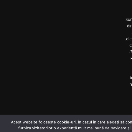
Sun
di
tel
C
(
P
i
i
©
Acest website foloseste cookie-uri. În cazul în care alegeți să con
furniza vizitatorilor o experiență mult mai bună de navigare și