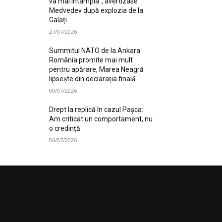
va mai întâmpla”, avertizase
Medvedev după explozia de la
Galați
27/07/2026
Summitul NATO de la Ankara:
România promite mai mult
pentru apărare, Marea Neagră
lipsește din declarația finală
09/07/2026
Drept la replică în cazul Pașca:
Am criticat un comportament, nu
o credință
06/07/2026