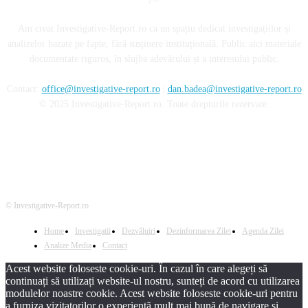
Am creat Investigative-Report.ro ca un spațiu dedicat investigațiilor și
analizelor bazate pe fapte, fără susținere instituțională. Public aici materiale
documentate riguros, în slujba adevărului și a interesului public.
Contact:
office@investigative-report.ro
|
dan.badea@investigative-report.ro
© 2025 Investigative-Report.ro. Toate drepturile rezervate.
© Investigative-Report.ro
Home
Investigatii
Dezvăluiri
Dezinformarea Zilei
Agenda Zilei
Analize Media
Contact
Acest website foloseste cookie-uri. În cazul în care alegeți să
continuați să utilizați website-ul nostru, sunteți de acord cu utilizarea
modulelor noastre cookie. Acest website foloseste cookie-uri pentru
a furniza vizitatorilor o experiență mult mai bună de navigare și