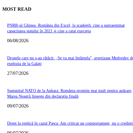
MOST READ
PNRR-ul Ghinea. România din Excel, la scadență: cine a supraestimat
capacitatea statului în 2021 și cine a ratat execuția
06/08/2026
Dronele care nu s-au rătăcit: „Se va mai întâmpla”, avertizase Medvedev d
explozia de la Galați
27/07/2026
Summitul NATO de la Ankara: România promite mai mult pentru apărare,
Marea Neagră lipsește din declarația finală
09/07/2026
Drept la replică în cazul Pașca: Am criticat un comportament, nu o credinț
06/07/2026