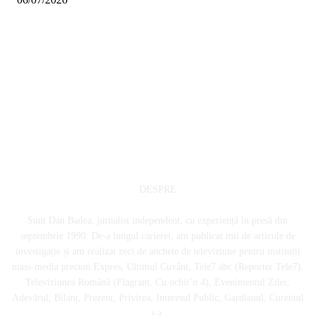
DESPRE
Sunt Dan Badea, jurnalist independent, cu experiență în presă din
septembrie 1990. De-a lungul carierei, am publicat mii de articole de
investigație și am realizat zeci de anchete de televiziune pentru instituții
mass-media precum Expres, Ultimul Cuvânt, Tele7 abc (Reporter Tele7),
Televiziunea Română (Flagrant, Cu ochii’n 4), Evenimentul Zilei,
Adevărul, Bilanț, Prezent, Privirea, Interesul Public, Gardianul, Curentul
ș.a.