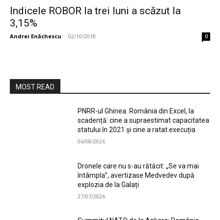
Indicele ROBOR la trei luni a scăzut la
3,15%
Andrei Enăchescu
-
02/10/2018
0
MOST READ
PNRR-ul Ghinea. România din Excel, la
scadență: cine a supraestimat capacitatea
statului în 2021 și cine a ratat execuția
06/08/2026
Dronele care nu s-au rătăcit: „Se va mai
întâmpla”, avertizase Medvedev după
explozia de la Galați
27/07/2026