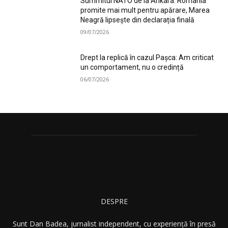
Summitul NATO de la Ankara: România
promite mai mult pentru apărare, Marea
Neagră lipsește din declarația finală
09/07/2026
Drept la replică în cazul Pașca: Am criticat
un comportament, nu o credință
06/07/2026
DESPRE
Sunt Dan Badea, jurnalist independent, cu experiență în presă