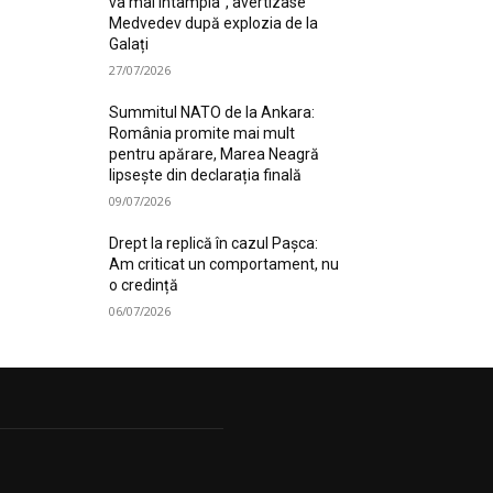
va mai întâmpla”, avertizase
Medvedev după explozia de la
Galați
27/07/2026
Summitul NATO de la Ankara:
România promite mai mult
pentru apărare, Marea Neagră
lipsește din declarația finală
09/07/2026
Drept la replică în cazul Pașca:
Am criticat un comportament, nu
o credință
06/07/2026