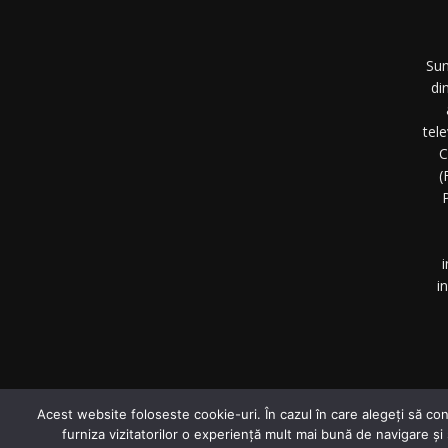
Sun
di
tel
C
(
P
i
i
©
Acest website foloseste cookie-uri. În cazul în care alegeți să con
furniza vizitatorilor o experiență mult mai bună de navigare și