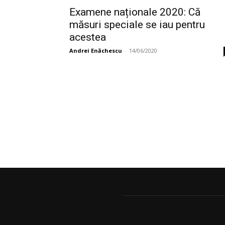
Examene naționale 2020: Că
măsuri speciale se iau pentru
acestea
Andrei Enăchescu
-
14/06/2020