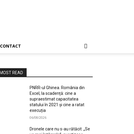
CONTACT
MOST READ
PNRR-ul Ghinea. România din
Excel, la scadență: cine a
supraestimat capacitatea
statului în 2021 și cine a ratat
execuția
06/08/2026
Dronele care nu s-au rătăcit: „Se