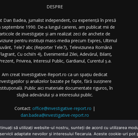
DESPRE
t Dan Badea, jurnalist independent, cu experiență în presă
n septembrie 1990. De-a lungul carierei, am publicat mii de
articole de investigație și am realizat zeci de anchete de
eviziune pentru instituții mass-media precum Expres, Ultimul
uvânt, Tele7 abc (Reporter Tele7), Televiziunea Română
Flagrant, Cu ochii’n 4), Evenimentul Zilei, Adevărul, Bilanț,
rezent, Privirea, Interesul Public, Gardianul, Curentul ș.a.
Am creat Investigative-Report.ro ca un spațiu dedicat
nvestigațiilor și analizelor bazate pe fapte, fără susținere
nstituțională. Public aici materiale documentate riguros, în
slujba adevărului și a interesului public.
Contact:
office@investigative-report.ro
|
dan.badea@investigative-report.ro
 2025 Investigative-Report.ro. Toate drepturile rezervate.
tinuați să utilizați website-ul nostru, sunteți de acord cu utilizarea m
 servicii adaptate nevoilor și interesului fiecaruia. Aceste cookie-uri pot