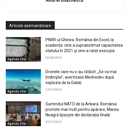
Articole asemanătoare
PNRR-ul Ghinea. România din Excel, la
scadență: cine a supraestimat capacitatea
statului în 2021 și cine a ratat execuția
06/08/2026
Agenda Zilei
Dronele care nu s-au rătăcit: „Se va mai
întâmpla”, avertizase Medvedev după
explozia de la Galați
27/07/2026
Agenda Zilei
Summitul NATO de la Ankara: România
promite mai mult pentru apărare, Marea
Neagră lipsește din declarația finală
09/07/2026
Agenda Zilei