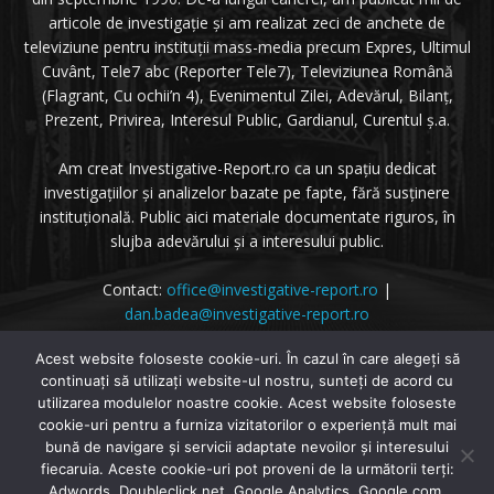
articole de investigație și am realizat zeci de anchete de
televiziune pentru instituții mass-media precum Expres, Ultimul
Cuvânt, Tele7 abc (Reporter Tele7), Televiziunea Română
(Flagrant, Cu ochii’n 4), Evenimentul Zilei, Adevărul, Bilanț,
Prezent, Privirea, Interesul Public, Gardianul, Curentul ș.a.
Am creat Investigative-Report.ro ca un spațiu dedicat
investigațiilor și analizelor bazate pe fapte, fără susținere
instituțională. Public aici materiale documentate riguros, în
slujba adevărului și a interesului public.
Contact:
office@investigative-report.ro
|
dan.badea@investigative-report.ro
© 2025 Investigative-Report.ro. Toate drepturile rezervate.
Acest website foloseste cookie-uri. În cazul în care alegeți să
continuați să utilizați website-ul nostru, sunteți de acord cu
utilizarea modulelor noastre cookie. Acest website foloseste
cookie-uri pentru a furniza vizitatorilor o experiență mult mai
bună de navigare și servicii adaptate nevoilor și interesului
fiecaruia. Aceste cookie-uri pot proveni de la următorii terți:
© Investigative-Report.ro
Adwords, Doubleclick.net, Google Analytics, Google.com,