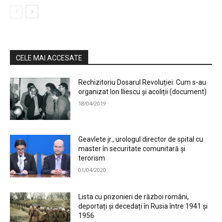
CELE MAI ACCESATE
Rechizitoriu Dosarul Revoluției: Cum s-au
organizat Ion Iliescu și acoliții (document)
18/04/2019
Geavlete jr., urologul director de spital cu
master în securitate comunitară și
terorism
01/04/2020
Lista cu prizonieri de război români,
deportați și decedați în Rusia între 1941 și
1956