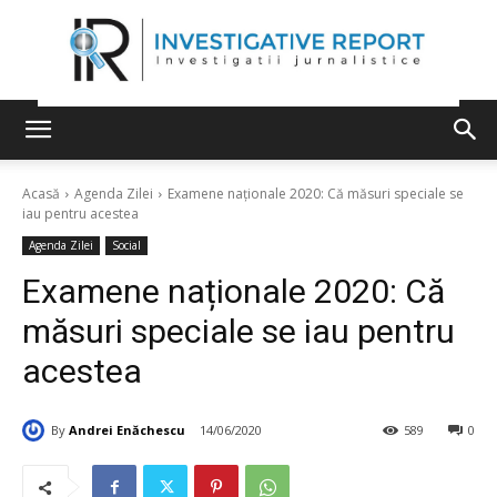
Acasă
Agenda Zilei
Examene naționale 2020: Că măsuri speciale se
iau pentru acestea
Agenda Zilei
Social
Examene naționale 2020: Că
măsuri speciale se iau pentru
acestea
By
Andrei Enăchescu
14/06/2020
589
0