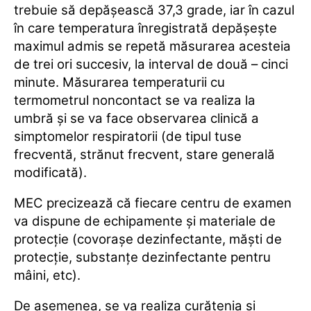
trebuie să depăşească 37,3 grade, iar în cazul
în care temperatura înregistrată depăşeşte
maximul admis se repetă măsurarea acesteia
de trei ori succesiv, la interval de două – cinci
minute. Măsurarea temperaturii cu
termometrul noncontact se va realiza la
umbră şi se va face observarea clinică a
simptomelor respiratorii (de tipul tuse
frecventă, strănut frecvent, stare generală
modificată).
MEC precizează că fiecare centru de examen
va dispune de echipamente şi materiale de
protecţie (covoraşe dezinfectante, măşti de
protecţie, substanţe dezinfectante pentru
mâini, etc).
De asemenea, se va realiza curăţenia şi