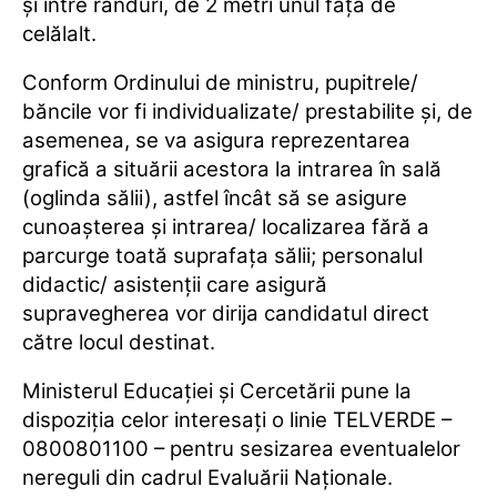
şi între rânduri, de 2 metri unul faţă de
celălalt.
Conform Ordinului de ministru, pupitrele/
băncile vor fi individualizate/ prestabilite şi, de
asemenea, se va asigura reprezentarea
grafică a situării acestora la intrarea în sală
(oglinda sălii), astfel încât să se asigure
cunoaşterea şi intrarea/ localizarea fără a
parcurge toată suprafaţa sălii; personalul
didactic/ asistenţii care asigură
supravegherea vor dirija candidatul direct
către locul destinat.
Ministerul Educaţiei şi Cercetării pune la
dispoziţia celor interesaţi o linie TELVERDE –
0800801100 – pentru sesizarea eventualelor
nereguli din cadrul Evaluării Naţionale.