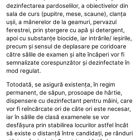
dezinfectarea pardoselilor, a obiectivelor din
sala de curs (pupitre, mese, scaune), clanţa
uşii, a mânerelor de la geamuri, pervazul
ferestrei, prin ştergere cu apă şi detergent,
apoi cu substanţe biocide, iar intrările/ ieşirile,
precum şi sensul de deplasare pe coridoare
către sălile de examen şi alte încăperi vor fi
semnalizate corespunzător şi dezinfectate în
mod regulat.
Totodată, se asigură existenţa, în regim
permanent, de săpun, prosoape de hârtie,
dispensere cu dezinfectant pentru mâini, care
vor fi reîncărcate ori de câte ori este necesar,
iar în sălile de clasă examenele se vor
desfăşura prin stabilirea locurilor astfel încât
să existe o distanţă între candidaţi, pe rânduri