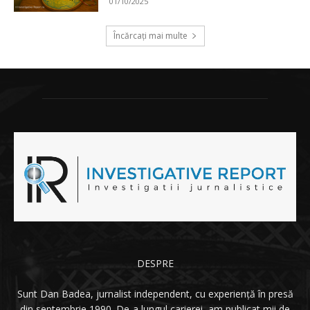
DESPRE
Sunt Dan Badea, jurnalist independent, cu experiență în presă
din septembrie 1990. De-a lungul carierei, am publicat mii de