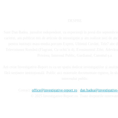
DESPRE
Sunt Dan Badea, jurnalist independent, cu experiență în presă din septembri
carierei, am publicat mii de articole de investigație și am realizat zeci de an
pentru instituții mass-media precum Expres, Ultimul Cuvânt, Tele7 abc (
Televiziunea Română (Flagrant, Cu ochii’n 4), Evenimentul Zilei, Adevărul
Privirea, Interesul Public, Gardianul, Curentul ș.a.
Am creat Investigative-Report.ro ca un spațiu dedicat investigațiilor și analiz
fără susținere instituțională. Public aici materiale documentate riguros, în sl
interesului public.
Contact:
office@investigative-report.ro
|
dan.badea@investigative-
© 2025 Investigative-Report.ro. Toate drepturile rezervate