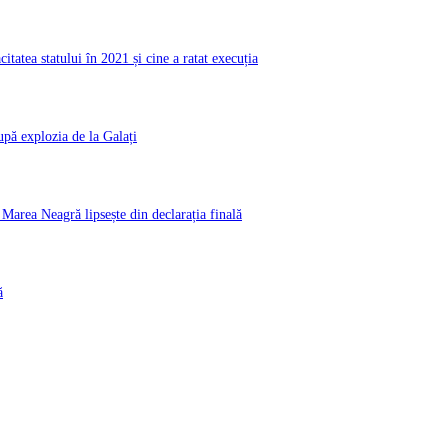
atea statului în 2021 și cine a ratat execuția
pă explozia de la Galați
rea Neagră lipsește din declarația finală
ă