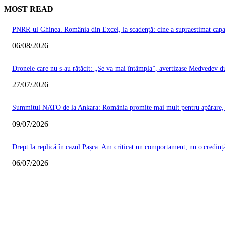
MOST READ
PNRR-ul Ghinea. România din Excel, la scadență: cine a supraestimat capacit
06/08/2026
Dronele care nu s-au rătăcit: „Se va mai întâmpla”, avertizase Medvedev du
27/07/2026
Summitul NATO de la Ankara: România promite mai mult pentru apărare, Ma
09/07/2026
Drept la replică în cazul Pașca: Am criticat un comportament, nu o credinț
06/07/2026