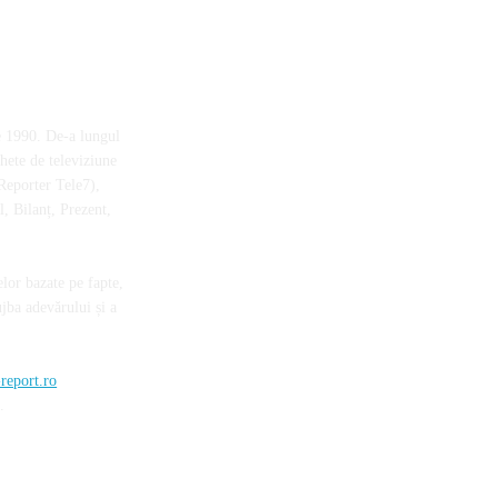
e 1990. De-a lungul
chete de televiziune
Reporter Tele7),
, Bilanț, Prezent,
elor bazate pe fapte,
ujba adevărului și a
report.ro
.