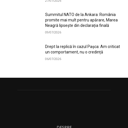
27/07/2026
Summitul NATO de la Ankara: România
promite mai mult pentru apărare, Marea
Neagră lipsește din declarația finală
09/07/2026
Drept la replică în cazul Pașca: Am criticat
un comportament, nu o credință
06/07/2026
DESPRE