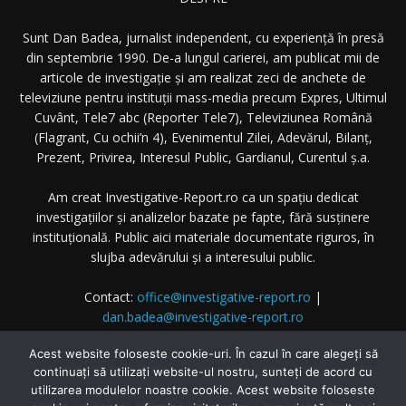
Sunt Dan Badea, jurnalist independent, cu experiență în presă
din septembrie 1990. De-a lungul carierei, am publicat mii de
articole de investigație și am realizat zeci de anchete de
televiziune pentru instituții mass-media precum Expres, Ultimul
Cuvânt, Tele7 abc (Reporter Tele7), Televiziunea Română
(Flagrant, Cu ochii’n 4), Evenimentul Zilei, Adevărul, Bilanț,
Prezent, Privirea, Interesul Public, Gardianul, Curentul ș.a.
Am creat Investigative-Report.ro ca un spațiu dedicat
investigațiilor și analizelor bazate pe fapte, fără susținere
instituțională. Public aici materiale documentate riguros, în
slujba adevărului și a interesului public.
Contact:
office@investigative-report.ro
|
dan.badea@investigative-report.ro
© 2025 Investigative-Report.ro. Toate drepturile rezervate.
Acest website foloseste cookie-uri. În cazul în care alegeți să
continuați să utilizați website-ul nostru, sunteți de acord cu
utilizarea modulelor noastre cookie. Acest website foloseste