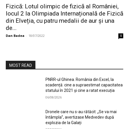
Fizică: Lotul olimpic de fizică al României,
locul 2 la Olimpiada Internațională de Fizică
din Elveția, cu patru medalii de aur și una
de...
Dan Badea
-
18/07/2022
0
MOST READ
PNRR-ul Ghinea. România din Excel, la
scadență: cine a supraestimat capacitatea
statului în 2021 și cine a ratat execuția
06/08/2026
Dronele care nu s-au rătăcit: „Se va mai
întâmpla”, avertizase Medvedev după
explozia de la Galați