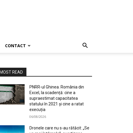
CONTACT
MOST READ
PNRR-ul Ghinea. România din
Excel, la scadență: cine a
supraestimat capacitatea
statului în 2021 și cine a ratat
execuția
06/08/2026
Dronele care nu s-au rătăcit: „Se