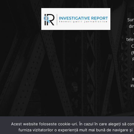
Sun
di
tel
C
(
P
i
i
©
Acest website foloseste cookie-uri. În cazul în care alegeți să con
furniza vizitatorilor o experiență mult mai bună de navigare și