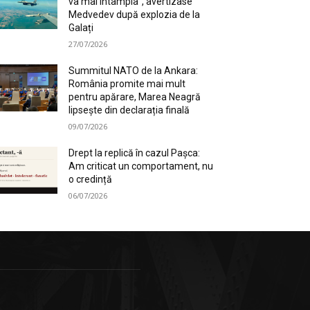
va mai întâmpla”, avertizase
Medvedev după explozia de la
Galați
27/07/2026
Summitul NATO de la Ankara:
România promite mai mult
pentru apărare, Marea Neagră
lipsește din declarația finală
09/07/2026
Drept la replică în cazul Pașca:
Am criticat un comportament, nu
o credință
06/07/2026