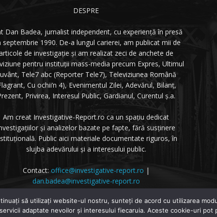
DESPRE
t Dan Badea, jurnalist independent, cu experiență în presă
n septembrie 1990. De-a lungul carierei, am publicat mii de
articole de investigație și am realizat zeci de anchete de
eviziune pentru instituții mass-media precum Expres, Ultimul
uvânt, Tele7 abc (Reporter Tele7), Televiziunea Română
Flagrant, Cu ochii’n 4), Evenimentul Zilei, Adevărul, Bilanț,
rezent, Privirea, Interesul Public, Gardianul, Curentul ș.a.
Am creat Investigative-Report.ro ca un spațiu dedicat
nvestigațiilor și analizelor bazate pe fapte, fără susținere
nstituțională. Public aici materiale documentate riguros, în
slujba adevărului și a interesului public.
Contact:
office@investigative-report.ro
|
dan.badea@investigative-report.ro
 2025 Investigative-Report.ro. Toate drepturile rezervate.
tinuați să utilizați website-ul nostru, sunteți de acord cu utilizarea m
 servicii adaptate nevoilor și interesului fiecaruia. Aceste cookie-uri pot