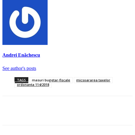
Andrei Enăchescu
See author's posts
TAGS
masuri bugetar-fiscale
micsoararea taxelor
ordonanta 114/2018