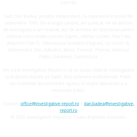
DESPRE
Sunt Dan Badea, jurnalist independent, cu experiență în presă din
septembrie 1990. De-a lungul carierei, am publicat mii de articole
de investigație și am realizat zeci de anchete de televiziune pentru
instituții mass-media precum Expres, Ultimul Cuvânt, Tele7 abc
(Reporter Tele7), Televiziunea Română (Flagrant, Cu ochii’n 4),
Evenimentul Zilei, Adevărul, Bilanț, Prezent, Privirea, Interesul
Public, Gardianul, Curentul ș.a.
Am creat Investigative-Report.ro ca un spațiu dedicat investigațiilor
și analizelor bazate pe fapte, fără susținere instituțională. Public
aici materiale documentate riguros, în slujba adevărului și a
interesului public.
Contact:
office@investigative-report.ro
|
dan.badea@investigative-
report.ro
© 2025 Investigative-Report.ro. Toate drepturile rezervate.