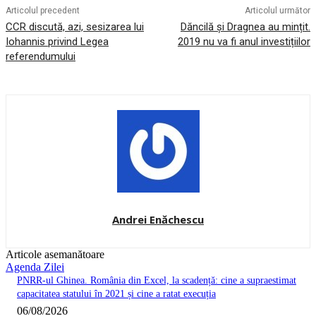
Articolul precedent
Articolul următor
CCR discută, azi, sesizarea lui
Dăncilă și Dragnea au mințit.
Iohannis privind Legea
2019 nu va fi anul investițiilor
referendumului
Andrei Enăchescu
Articole asemanătoare
Agenda Zilei
PNRR-ul Ghinea. România din Excel, la scadență: cine a supraestimat
capacitatea statului în 2021 și cine a ratat execuția
06/08/2026