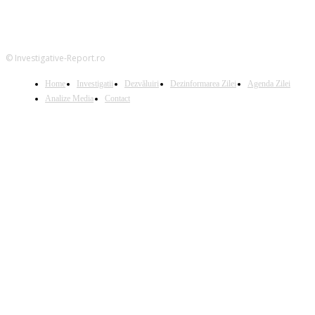
© Investigative-Report.ro
Home
Investigatii
Dezvăluiri
Dezinformarea Zilei
Agenda Zilei
Analize Media
Contact