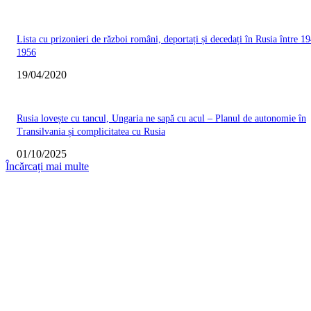
Lista cu prizonieri de război români, deportați și decedați în Rusia între 19
1956
19/04/2020
Rusia lovește cu tancul, Ungaria ne sapă cu acul – Planul de autonomie în
Transilvania și complicitatea cu Rusia
01/10/2025
Încărcați mai multe