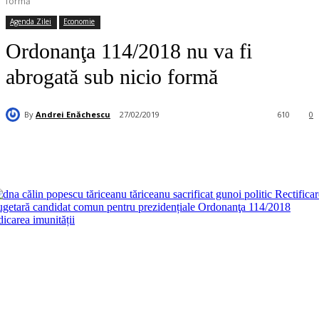
formă
Agenda Zilei
Economie
Ordonanţa 114/2018 nu va fi
abrogată sub nicio formă
By
Andrei Enăchescu
27/02/2019
610
0