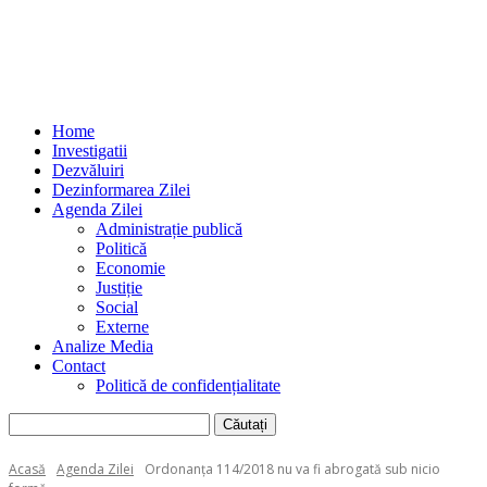
Home
Investigatii
Dezvăluiri
Dezinformarea Zilei
Agenda Zilei
Administrație publică
Politică
Economie
Justiție
Social
Externe
Analize Media
Contact
Politică de confidențialitate
Acasă
Agenda Zilei
Ordonanţa 114/2018 nu va fi abrogată sub nicio