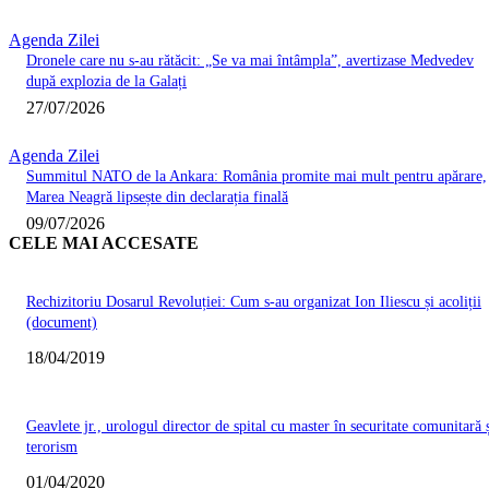
Agenda Zilei
Dronele care nu s-au rătăcit: „Se va mai întâmpla”, avertizase Medvedev
după explozia de la Galați
27/07/2026
Agenda Zilei
Summitul NATO de la Ankara: România promite mai mult pentru apărare,
Marea Neagră lipsește din declarația finală
09/07/2026
CELE MAI ACCESATE
Rechizitoriu Dosarul Revoluției: Cum s-au organizat Ion Iliescu și acoliții
(document)
18/04/2019
Geavlete jr., urologul director de spital cu master în securitate comunitară 
terorism
01/04/2020