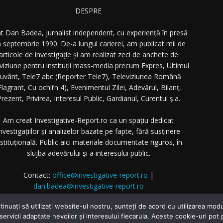
DESPRE
t Dan Badea, jurnalist independent, cu experiență în presă
n septembrie 1990. De-a lungul carierei, am publicat mii de
articole de investigație și am realizat zeci de anchete de
eviziune pentru instituții mass-media precum Expres, Ultimul
uvânt, Tele7 abc (Reporter Tele7), Televiziunea Română
Flagrant, Cu ochii’n 4), Evenimentul Zilei, Adevărul, Bilanț,
rezent, Privirea, Interesul Public, Gardianul, Curentul ș.a.
Am creat Investigative-Report.ro ca un spațiu dedicat
nvestigațiilor și analizelor bazate pe fapte, fără susținere
nstituțională. Public aici materiale documentate riguros, în
slujba adevărului și a interesului public.
Contact:
office@investigative-report.ro
|
dan.badea@investigative-report.ro
 2025 Investigative-Report.ro. Toate drepturile rezervate.
tinuați să utilizați website-ul nostru, sunteți de acord cu utilizarea m
 servicii adaptate nevoilor și interesului fiecaruia. Aceste cookie-uri pot