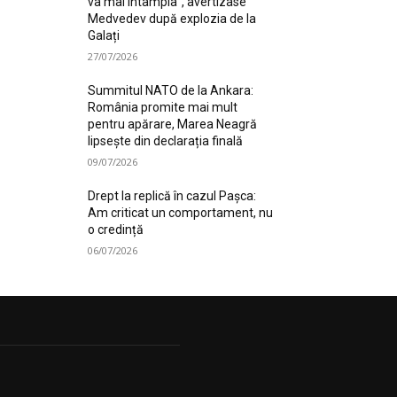
va mai întâmpla”, avertizase
Medvedev după explozia de la
Galați
27/07/2026
Summitul NATO de la Ankara:
România promite mai mult
pentru apărare, Marea Neagră
lipsește din declarația finală
09/07/2026
Drept la replică în cazul Pașca:
Am criticat un comportament, nu
o credință
06/07/2026