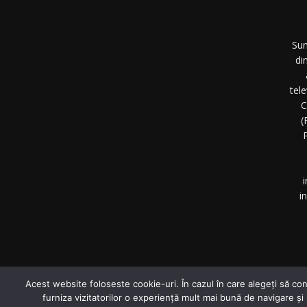
Sun
di
tel
C
(
P
i
i
©
Acest website foloseste cookie-uri. În cazul în care alegeți să con
furniza vizitatorilor o experiență mult mai bună de navigare și