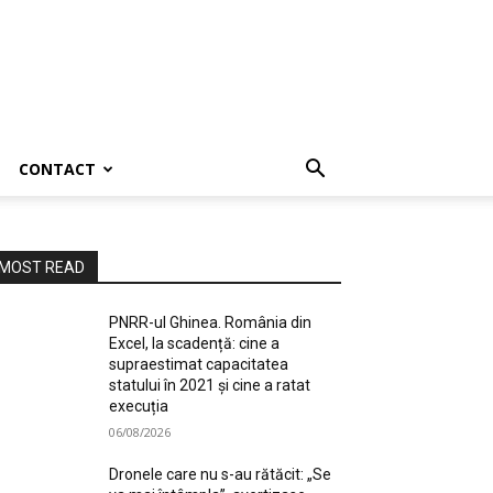
CONTACT
MOST READ
PNRR-ul Ghinea. România din
Excel, la scadență: cine a
supraestimat capacitatea
statului în 2021 și cine a ratat
execuția
06/08/2026
Dronele care nu s-au rătăcit: „Se