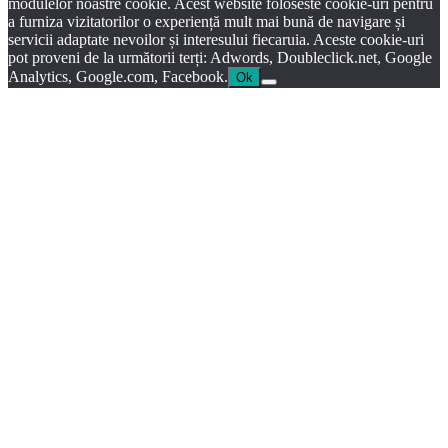
modulelor noastre cookie. Acest website foloseste cookie-uri pentru
a furniza vizitatorilor o experiență mult mai bună de navigare și
servicii adaptate nevoilor și interesului fiecaruia. Aceste cookie-uri
pot proveni de la următorii terți: Adwords, Doubleclick.net, Google
Analytics, Google.com, Facebook.
Ok