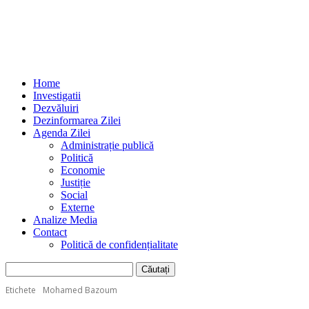
Home
Investigatii
Dezvăluiri
Dezinformarea Zilei
Agenda Zilei
Administrație publică
Politică
Economie
Justiție
Social
Externe
Analize Media
Contact
Politică de confidențialitate
Etichete
Mohamed Bazoum