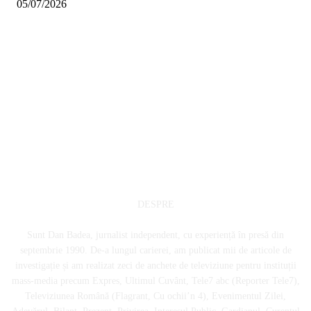
05/07/2026
DESPRE
Sunt Dan Badea, jurnalist independent, cu experiență în presă din
septembrie 1990. De-a lungul carierei, am publicat mii de articole de
investigație și am realizat zeci de anchete de televiziune pentru instituții
mass-media precum Expres, Ultimul Cuvânt, Tele7 abc (Reporter Tele7),
Televiziunea Română (Flagrant, Cu ochii’n 4), Evenimentul Zilei,