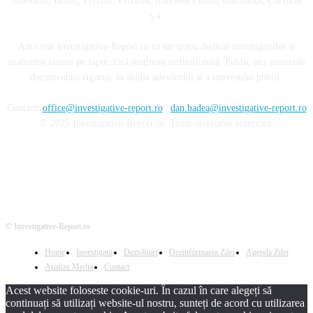
Adevărul, Bilanț, Prezent, Privirea, Interesul Public, Gardianul, Curentul
ș.a.
Am creat Investigative-Report.ro ca un spațiu dedicat investigațiilor și
analizelor bazate pe fapte, fără susținere instituțională. Public aici materiale
documentate riguros, în slujba adevărului și a interesului public.
Contact:
office@investigative-report.ro
|
dan.badea@investigative-report.ro
© 2025 Investigative-Report.ro. Toate drepturile rezervate.
© Investigative-Report.ro
Home
Investigatii
Dezvăluiri
Dezinformarea Zilei
Agenda Zilei
Analize Media
Contact
Acest website foloseste cookie-uri. În cazul în care alegeți să
continuați să utilizați website-ul nostru, sunteți de acord cu utilizarea