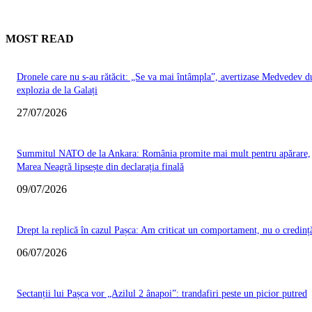
MOST READ
Dronele care nu s-au rătăcit: „Se va mai întâmpla”, avertizase Medvedev d
explozia de la Galați
27/07/2026
Summitul NATO de la Ankara: România promite mai mult pentru apărare,
Marea Neagră lipsește din declarația finală
09/07/2026
Drept la replică în cazul Pașca: Am criticat un comportament, nu o credinț
06/07/2026
Sectanții lui Pașca vor „Azilul 2 ânapoi”: trandafiri peste un picior putred