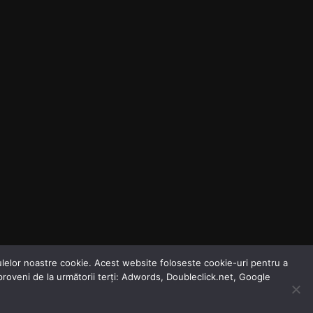
odulelor noastre cookie. Acest website foloseste cookie-uri pentru a
 proveni de la următorii terți: Adwords, Doubleclick.net, Google
Dezinformarea Zilei
Agenda Zilei
Analize Media