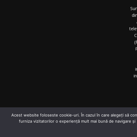
Sun
di
tel
C
(
P
i
i
©
Acest website foloseste cookie-uri. În cazul în care alegeți să con
furniza vizitatorilor o experiență mult mai bună de navigare și
© Investigative-Report.ro