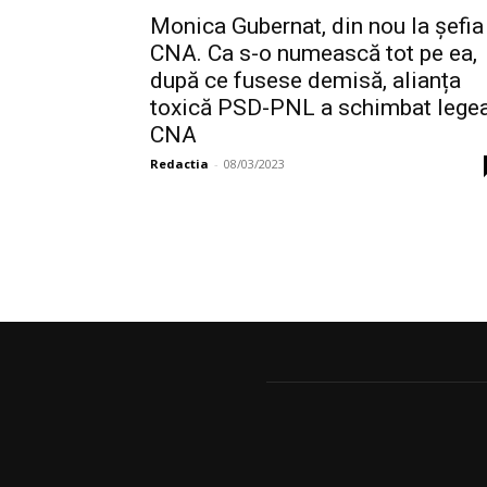
Monica Gubernat, din nou la șefia
CNA. Ca s-o numească tot pe ea,
după ce fusese demisă, alianța
toxică PSD-PNL a schimbat lege
CNA
Redactia
-
08/03/2023