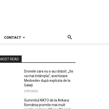
CONTACT
MOST READ
Dronele care nu s-au rătăcit: „Se
va mai întâmpla”, avertizase
Medvedev după explozia de la
Galați
27/07/2026
Summitul NATO de la Ankara:
România promite mai mult