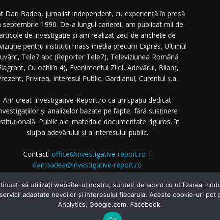
t Dan Badea, jurnalist independent, cu experiență în presă
n septembrie 1990. De-a lungul carierei, am publicat mii de
articole de investigație și am realizat zeci de anchete de
eviziune pentru instituții mass-media precum Expres, Ultimul
uvânt, Tele7 abc (Reporter Tele7), Televiziunea Română
Flagrant, Cu ochii’n 4), Evenimentul Zilei, Adevărul, Bilanț,
rezent, Privirea, Interesul Public, Gardianul, Curentul ș.a.
Am creat Investigative-Report.ro ca un spațiu dedicat
nvestigațiilor și analizelor bazate pe fapte, fără susținere
nstituțională. Public aici materiale documentate riguros, în
slujba adevărului și a interesului public.
Contact:
office@investigative-report.ro
|
dan.badea@investigative-report.ro
 2025 Investigative-Report.ro. Toate drepturile rezervate.
tinuați să utilizați website-ul nostru, sunteți de acord cu utilizarea m
 servicii adaptate nevoilor și interesului fiecaruia. Aceste cookie-uri pot
Analytics, Google.com, Facebook.
Home
Investigatii
Dezvăluiri
Ok