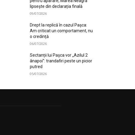
pentru apărare, Marea Neagră
lipsește din declarația finală
09/07/2026
Drept la replică în cazul Pașca:
Am criticat un comportament, nu
o credință
06/07/2026
Sectanții lui Pașca vor „Azilul 2
ânapoi”: trandafiri peste un picior
putred
05/07/2026