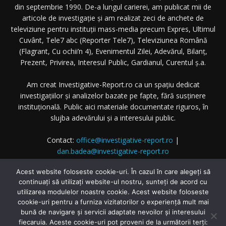
din septembrie 1990. De-a lungul carierei, am publicat mii de
articole de investigație și am realizat zeci de anchete de
televiziune pentru instituții mass-media precum Expres, Ultimul
Cuvânt, Tele7 abc (Reporter Tele7), Televiziunea Română
(Flagrant, Cu ochii’n 4), Evenimentul Zilei, Adevărul, Bilanț,
Prezent, Privirea, Interesul Public, Gardianul, Curentul ș.a.
Am creat Investigative-Report.ro ca un spațiu dedicat
investigațiilor și analizelor bazate pe fapte, fără susținere
instituțională. Public aici materiale documentate riguros, în
slujba adevărului și a interesului public.
Contact:
office@investigative-report.ro
|
dan.badea@investigative-report.ro
© 2025 Investigative-Report.ro. Toate drepturile rezervate.
Acest website foloseste cookie-uri. În cazul în care alegeți să
continuați să utilizați website-ul nostru, sunteți de acord cu
utilizarea modulelor noastre cookie. Acest website foloseste
cookie-uri pentru a furniza vizitatorilor o experiență mult mai
bună de navigare și servicii adaptate nevoilor și interesului
fiecaruia. Aceste cookie-uri pot proveni de la următorii terți: