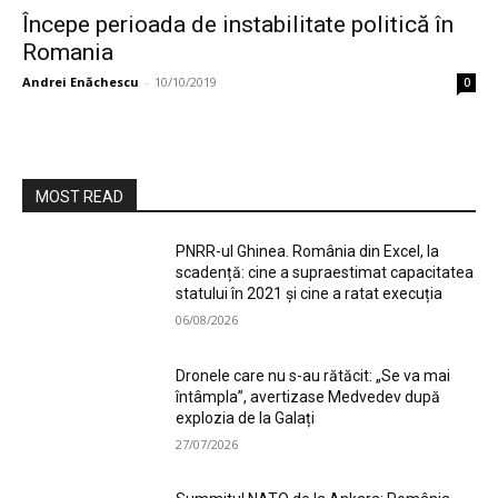
Începe perioada de instabilitate politică în
Romania
Andrei Enăchescu
-
10/10/2019
0
MOST READ
PNRR-ul Ghinea. România din Excel, la
scadență: cine a supraestimat capacitatea
statului în 2021 și cine a ratat execuția
06/08/2026
Dronele care nu s-au rătăcit: „Se va mai
întâmpla”, avertizase Medvedev după
explozia de la Galați
27/07/2026