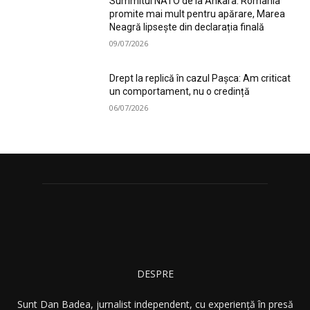
Summitul NATO de la Ankara: România
promite mai mult pentru apărare, Marea
Neagră lipsește din declarația finală
09/07/2026
Drept la replică în cazul Pașca: Am criticat
un comportament, nu o credință
06/07/2026
DESPRE
Sunt Dan Badea, jurnalist independent, cu experiență în presă