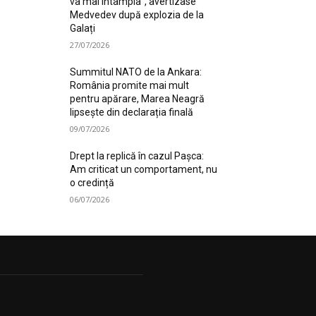
va mai întâmpla”, avertizase
Medvedev după explozia de la
Galați
27/07/2026
Summitul NATO de la Ankara:
România promite mai mult
pentru apărare, Marea Neagră
lipsește din declarația finală
09/07/2026
Drept la replică în cazul Pașca:
Am criticat un comportament, nu
o credință
06/07/2026