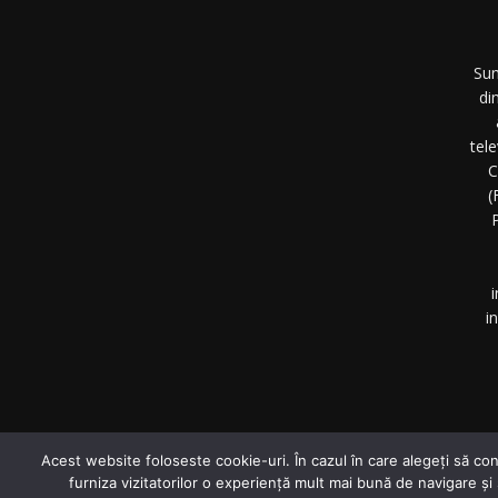
Sun
di
tel
C
(
P
i
i
©
Acest website foloseste cookie-uri. În cazul în care alegeți să con
furniza vizitatorilor o experiență mult mai bună de navigare și