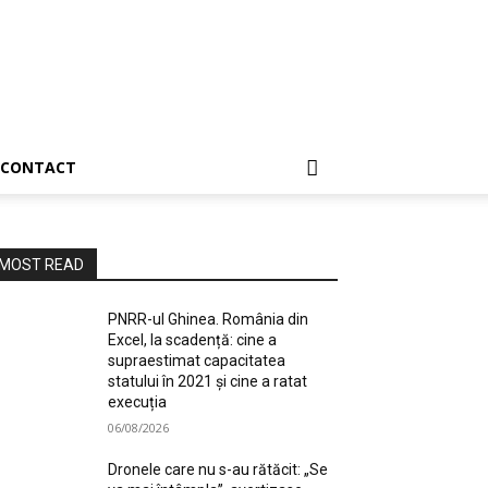
CONTACT
MOST READ
PNRR-ul Ghinea. România din
Excel, la scadență: cine a
supraestimat capacitatea
statului în 2021 și cine a ratat
execuția
06/08/2026
Dronele care nu s-au rătăcit: „Se