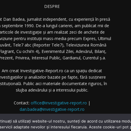
DESPRE
t Dan Badea, jurnalist independent, cu experiență în presă
n septembrie 1990. De-a lungul carierei, am publicat mii de
articole de investigație și am realizat zeci de anchete de
eviziune pentru instituții mass-media precum Expres, Ultimul
uvânt, Tele7 abc (Reporter Tele7), Televiziunea Română
Flagrant, Cu ochii’n 4), Evenimentul Zilei, Adevărul, Bilanț,
rezent, Privirea, Interesul Public, Gardianul, Curentul ș.a.
Am creat Investigative-Report.ro ca un spațiu dedicat
nvestigațiilor și analizelor bazate pe fapte, fără susținere
nstituțională. Public aici materiale documentate riguros, în
slujba adevărului și a interesului public.
Contact:
office@investigative-report.ro
|
dan.badea@investigative-report.ro
 2025 Investigative-Report.ro. Toate drepturile rezervate.
tinuați să utilizați website-ul nostru, sunteți de acord cu utilizarea m
 servicii adaptate nevoilor și interesului fiecaruia. Aceste cookie-uri pot