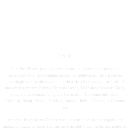
DESPRE
Sunt Dan Badea, jurnalist independent, cu experiență în presă din
septembrie 1990. De-a lungul carierei, am publicat mii de articole de
investigație și am realizat zeci de anchete de televiziune pentru instituții
mass-media precum Expres, Ultimul Cuvânt, Tele7 abc (Reporter Tele7),
Televiziunea Română (Flagrant, Cu ochii’n 4), Evenimentul Zilei,
Adevărul, Bilanț, Prezent, Privirea, Interesul Public, Gardianul, Curentul
ș.a.
Am creat Investigative-Report.ro ca un spațiu dedicat investigațiilor și
analizelor bazate pe fapte, fără susținere instituțională. Public aici materiale