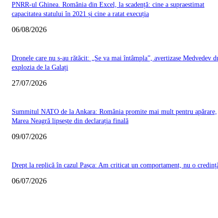
PNRR-ul Ghinea. România din Excel, la scadență: cine a supraestimat
capacitatea statului în 2021 și cine a ratat execuția
06/08/2026
Dronele care nu s-au rătăcit: „Se va mai întâmpla”, avertizase Medvedev d
explozia de la Galați
27/07/2026
Summitul NATO de la Ankara: România promite mai mult pentru apărare,
Marea Neagră lipsește din declarația finală
09/07/2026
Drept la replică în cazul Pașca: Am criticat un comportament, nu o credinț
06/07/2026