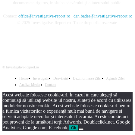
documentate riguros, în slujba adevărului și a interesului public.
Contact:
office@investigative-report.ro
|
dan.badea@investigative-report.ro
© 2025 Investigative-Report.ro. Toate drepturile rezervate.
© Investigative-Report.ro
Home
Investigatii
Dezvăluiri
Dezinformarea Zilei
Agenda Zilei
Analize Media
Contact
Acest website foloseste cookie-uri. În cazul în care alegeți să
continuați să utilizați website-ul nostru, sunteți de acord cu utilizarea
modulelor noastre cookie. Acest website foloseste cookie-uri pentru
a furniza vizitatorilor o experiență mult mai bună de navigare și
servicii adaptate nevoilor și interesului fiecaruia. Aceste cookie-uri
pot proveni de la următorii terți: Adwords, Doubleclick.net, Google
Analytics, Google.com, Facebook.
Ok