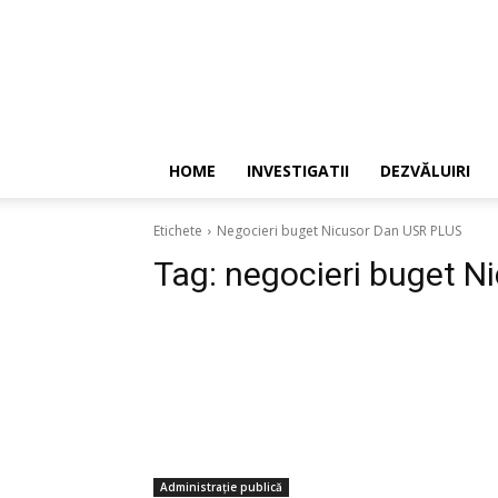
HOME
INVESTIGATII
DEZVĂLUIRI
Etichete
Negocieri buget Nicusor Dan USR PLUS
Tag:
negocieri buget N
Administrație publică