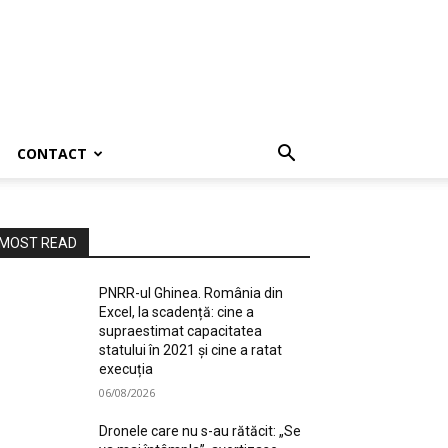
CONTACT
MOST READ
PNRR-ul Ghinea. România din
Excel, la scadență: cine a
supraestimat capacitatea
statului în 2021 și cine a ratat
execuția
06/08/2026
Dronele care nu s-au rătăcit: „Se