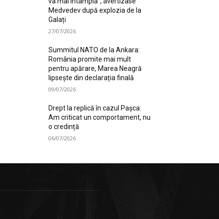
va mai întâmpla”, avertizase
Medvedev după explozia de la
Galați
27/07/2026
Summitul NATO de la Ankara:
România promite mai mult
pentru apărare, Marea Neagră
lipsește din declarația finală
09/07/2026
Drept la replică în cazul Pașca:
Am criticat un comportament, nu
o credință
06/07/2026