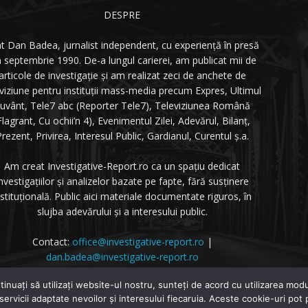
DESPRE
t Dan Badea, jurnalist independent, cu experiență în presă
n septembrie 1990. De-a lungul carierei, am publicat mii de
articole de investigație și am realizat zeci de anchete de
eviziune pentru instituții mass-media precum Expres, Ultimul
uvânt, Tele7 abc (Reporter Tele7), Televiziunea Română
Flagrant, Cu ochii’n 4), Evenimentul Zilei, Adevărul, Bilanț,
rezent, Privirea, Interesul Public, Gardianul, Curentul ș.a.
Am creat Investigative-Report.ro ca un spațiu dedicat
nvestigațiilor și analizelor bazate pe fapte, fără susținere
nstituțională. Public aici materiale documentate riguros, în
slujba adevărului și a interesului public.
Contact:
office@investigative-report.ro
|
dan.badea@investigative-report.ro
 2025 Investigative-Report.ro. Toate drepturile rezervate.
tinuați să utilizați website-ul nostru, sunteți de acord cu utilizarea m
 servicii adaptate nevoilor și interesului fiecaruia. Aceste cookie-uri pot