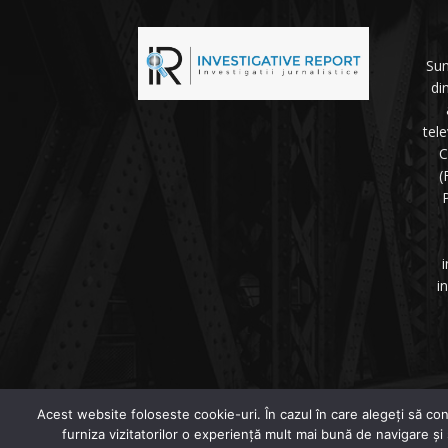
Sun
di
tel
C
(
P
i
i
©
Acest website foloseste cookie-uri. În cazul în care alegeți să con
furniza vizitatorilor o experiență mult mai bună de navigare și